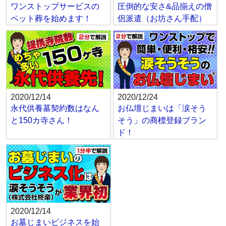
ワンストップサービスの
圧倒的な安さ&品揃えの僧
ペット葬を始めます！
侶派遣（お坊さん手配）
2020/12/14
2020/12/24
永代供養墓契約数はなん
お仏壇じまいは「涙そう
と150カ寺さん！
そう」の商標登録ブラン
ド！
2020/12/14
お墓じまいビジネスを始