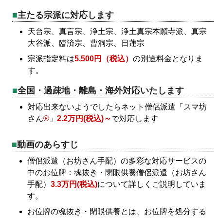
主たる宗派に対応します
天台宗、真言宗、浄土宗、浄土真宗本願寺派、真宗
大谷派、臨済宗、曹洞宗、日蓮宗
宗派指定料は
5,500円（税込）
の別途料金となりま
す。
全国・過疎地・離島・海外対応いたします
対応出来ないようでしたらネット僧侶派遣「スマ坊
さん
®
」
2.2万円(税込)～
で対応します
動画のあらすじ
僧侶派遣（お坊さん手配）の多彩な対応サービスの
中のお位牌：魂抜き・閉眼供養僧侶派遣（お坊さん
手配）
3.3万円(税込)
について詳しくご説明していま
す。
お位牌の魂抜き・閉眼供養とは、お位牌を処分する