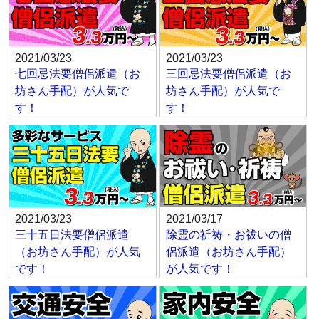
2021/03/23
2021/03/23
七回忌法要僧侶派遣（お
三回忌法要僧侶派遣（お
坊さん手配）が人気で
坊さん手配）が人気で
す！
す！
2021/03/23
2021/03/17
三十五日法要僧侶派遣
除霊の祈祷・お祓いの僧
（お坊さん手配）が人気
侶派遣（お坊さん手配）
です！
が人気です！