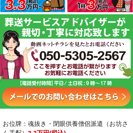
お位牌：魂抜き・閉眼供養僧侶派遣（お坊さ
ん手配）
3.3万円(税込)