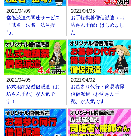
2021/04/09
2021/04/05
僧侶派遣の関連サービス
お手軽供養僧侶派遣（お
「戒名・法名・法号授
坊さん手配）はじめまし
与」
た！
2021/04/05
2021/04/02
仏式地鎮祭僧侶派遣（お
お墓参り代行・簡易清掃
坊さん手配）が人気で
僧侶派遣（お坊さん手
す！
配）が人気です！