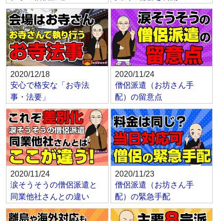
2020/12/18
2020/11/24
安心で格安な「お寺法
僧侶派遣（お坊さん手
事・法要」
配）の留意点
2020/11/24
2020/11/23
涙そうそうの僧侶派遣と
僧侶派遣（お坊さん手
同業他社さんとの違い
配）の緊急手配