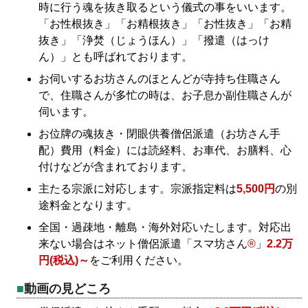
時に行う魂を抜き取るという儀式の事をいいます。
「お性根抜き」「お精根抜き」「お性抜き」「お精
抜き」「浄焚（じょうほん）」「撥遣（はっけ
ん）」とも呼ばれております。
お伺いするお坊さんのほとんどが寺持ち住職さん
で、住職さんが多忙の時は、お子息か副住職さんが
伺います。
お位牌の魂抜き・閉眼供養僧侶派遣（お坊さん手
配）費用（料金）には読経料、お車代、お膳料、心
付けなどが含まれております。
主たる宗派に対応します。宗派指定料は
5,500円
の別
途料金となります。
全国・過疎地・離島・海外対応いたします。対応出
来ない場合はネット僧侶派遣「スマ坊さん
®
」
2.2万
円(税込)～
をご利用ください。
動画の見どころ