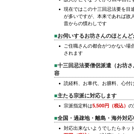
現在ではこの十三回忌法要を目
が多いですが、本来であれば故
昔からの慣わしです
お伺いするお坊さんのほとんど
ご住職さんの都合がつかない場
されます
十三回忌法要僧侶派遣（お坊さ
容
読経料、お車代、お膳料、心付
主たる宗派に対応します
宗派指定料は
5,500円（税込）
の
全国・過疎地・離島・海外対応
対応出来ないようでしたらネッ