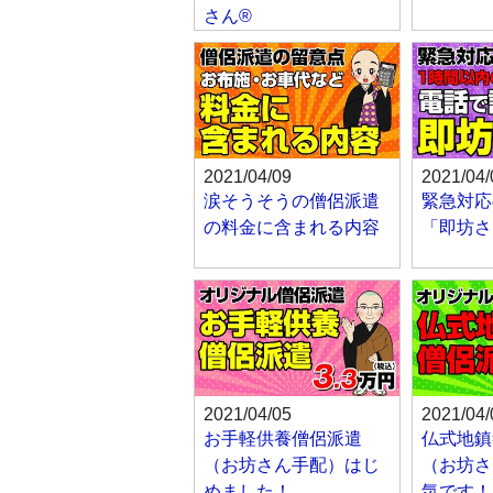
さん®
2021/04/09
2021/04/
涙そうそうの僧侶派遣
緊急対応
の料金に含まれる内容
「即坊さ
2021/04/05
2021/04/
お手軽供養僧侶派遣
仏式地鎮
（お坊さん手配）はじ
（お坊さ
めました！
気です！