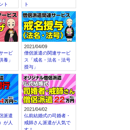
ント
ト
2021/04/09
サービ
僧侶派遣の関連サービ
供養」
ス「戒名・法名・法号
授与」
2021/04/02
侶派遣
仏前結婚式の司婚者・
）が人
戒師さん派遣が人気で
す！