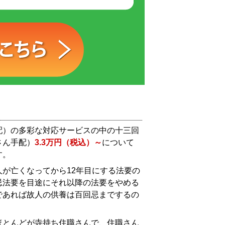
配）の多彩な対応サービスの中の十三回
さん手配）
3.3万円（税込）～
について
す。
が亡くなってから12年目にする法要の
忌法要を目途にそれ以降の法要をやめる
であれば故人の供養は百回忌までするの
。
ほとんどが寺持ち住職さんで、住職さん