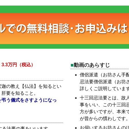
）
3.3万円（税込）
動画のあらすじ
僧侶派遣（お坊さん手
忌法要僧侶派遣（お坊
釈迦の教え【仏法】を知るとい
詳しくご説明していま
・肝要を知ること。
十三回忌法要とは、故人
を弔う儀式をさすようになっ
事をいい、この十三回
方が多いですが、本来
が昔からの慣わしです
お伺いするお坊さんの
する法要の事をいいます