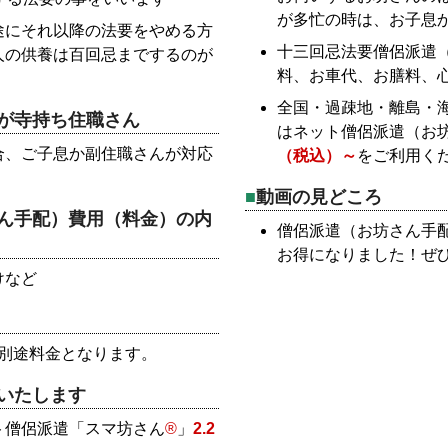
が多忙の時は、お子息
途にそれ以降の法要をやめる方
十三回忌法要僧侶派遣
人の供養は百回忌までするのが
料、お車代、お膳料、
全国・過疎地・離島・
が寺持ち住職さん
はネット僧侶派遣（お
合、ご子息か副住職さんが対応
（税込）～
をご利用く
動画の見どころ
ん手配）費用（料金）の内
僧侶派遣（お坊さん手
お得になりました！ぜ
けなど
別途料金となります。
いたします
ト僧侶派遣「スマ坊さん
®
」
2.2