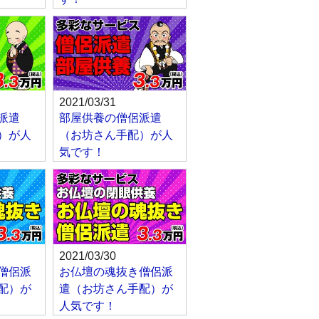
2021/03/31
派遣
部屋供養の僧侶派遣
）が人
（お坊さん手配）が人
気です！
2021/03/30
僧侶派
お仏壇の魂抜き僧侶派
配）が
遣（お坊さん手配）が
人気です！