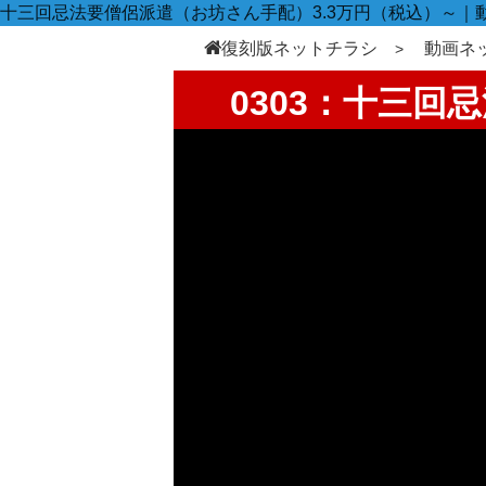
十三回忌法要僧侶派遣（お坊さん手配）3.3万円（税込）～｜
復刻版ネットチラシ
動画ネ
0303：十三回