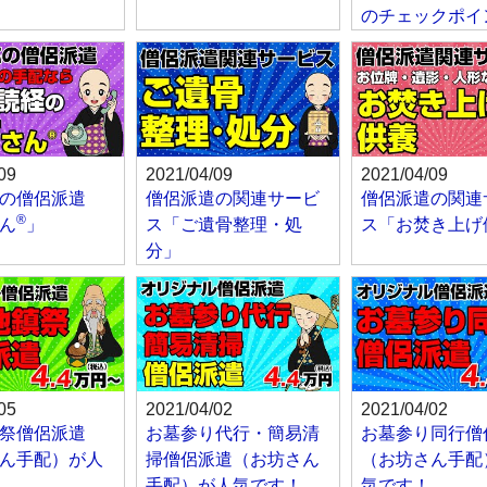
のチェックポイ
09
2021/04/09
2021/04/09
の僧侶派遣
僧侶派遣の関連サービ
僧侶派遣の関連
®
ん
」
ス「ご遺骨整理・処
ス「お焚き上げ
分」
05
2021/04/02
2021/04/02
祭僧侶派遣
お墓参り代行・簡易清
お墓参り同行僧
ん手配）が人
掃僧侶派遣（お坊さん
（お坊さん手配
手配）が人気です！
気です！