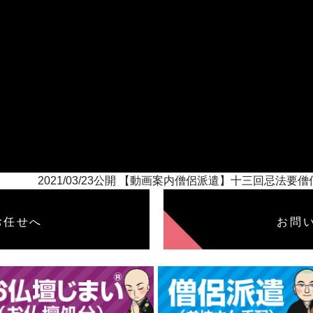
2021/03/23公開 【動画案内僧侶派遣】十三回忌法
お任せへ
お問