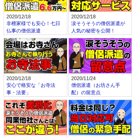
2020/12/18
2020/12/18
非檀家様でも安心！七日
涙そうそうの僧侶派遣が
仏事の僧侶派遣
人気の秘密を公開！
2020/12/18
2020/11/24
安心で格安な「お寺法
僧侶派遣（お坊さん手
事・法要」
配）の留意点