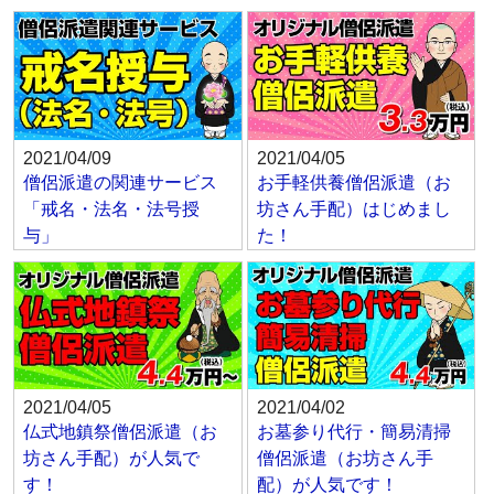
2021/04/09
2021/04/05
僧侶派遣の関連サービス
お手軽供養僧侶派遣（お
「戒名・法名・法号授
坊さん手配）はじめまし
与」
た！
2021/04/05
2021/04/02
仏式地鎮祭僧侶派遣（お
お墓参り代行・簡易清掃
坊さん手配）が人気で
僧侶派遣（お坊さん手
す！
配）が人気です！