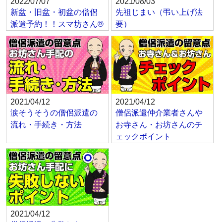
2022/07/07
2021/08/03
新盆・旧盆・初盆の僧侶
先祖じまい（弔い上げ法
派遣予約！！スマ坊さん®
要）
2021/04/12
2021/04/12
涙そうそうの僧侶派遣の
僧侶派遣仲介業者さんや
流れ・手続き・方法
お寺さん・お坊さんのチ
ェックポイント
2021/04/12