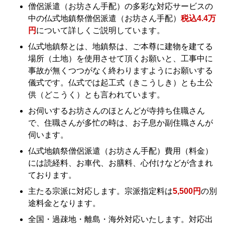
僧侶派遣（お坊さん手配）の多彩な対応サービスの
中の仏式地鎮祭僧侶派遣（お坊さん手配）
税込4.4万
円
について詳しくご説明しています。
仏式地鎮祭とは、地鎮祭は、ご本尊に建物を建てる
場所（土地）を使用させて頂くお願いと、工事中に
事故が無くつつがなく終わりますようにお願いする
儀式です。仏式では起工式（きこうしき）とも土公
供（どこうく）とも言われています。
お伺いするお坊さんのほとんどが寺持ち住職さん
で、住職さんが多忙の時は、お子息か副住職さんが
伺います。
仏式地鎮祭僧侶派遣（お坊さん手配）費用（料金）
には読経料、お車代、お膳料、心付けなどが含まれ
ております。
主たる宗派に対応します。宗派指定料は
5,500円
の別
途料金となります。
全国・過疎地・離島・海外対応いたします。対応出