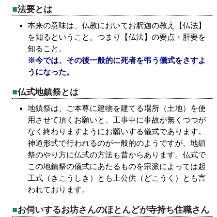
法要とは
本来の意味は、仏教においてお釈迦の教え【仏法】
を知るということ。つまり【仏法】の要点・肝要を
知ること。
※今では、その後一般的に死者を弔う儀式をさすよ
うになった。
仏式地鎮祭とは
地鎮祭は、ご本尊に建物を建てる場所（土地）を使
用させて頂くお願いと、工事中に事故が無くつつが
なく終わりますようにお願いする儀式であります。
神道形式で行われるのが一般的のようですが、地鎮
祭のやり方に仏式の方法も昔からあります。仏式で
この地鎮祭の儀式にあたるものを宗派によっては起
工式（きこうしき）とも土公供（どこうく）とも言
われております。
お伺いするお坊さんのほとんどが寺持ち住職さん