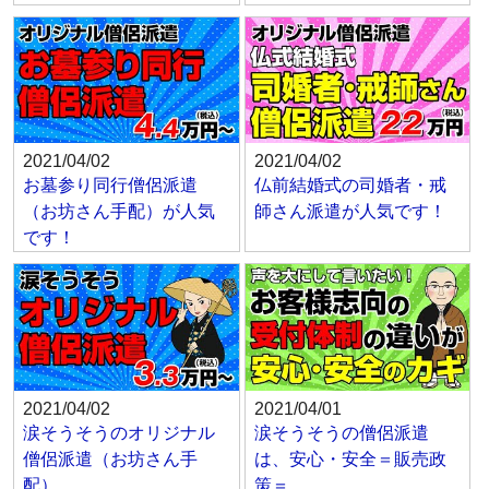
2021/04/02
2021/04/02
お墓参り同行僧侶派遣
仏前結婚式の司婚者・戒
（お坊さん手配）が人気
師さん派遣が人気です！
です！
2021/04/02
2021/04/01
涙そうそうのオリジナル
涙そうそうの僧侶派遣
僧侶派遣（お坊さん手
は、安心・安全＝販売政
配）
策＝