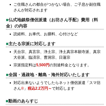
ご住職さんの都合がつかない場合、ご子息か副住職
さんが対応されます
仏式地鎮祭僧侶派遣（お坊さん手配）費用（料
金）の内容
読経料、お車代、お膳料、心付けなど
主たる宗派に対応します
天台宗、真言宗、浄土宗、浄土真宗本願寺派、真宗
大谷派、臨済宗、曹洞宗、日蓮宗
宗派指定料は
5,500円
の別途料金となります。
全国・過疎地・離島・海外対応いたします
対応出来ないようでしたらネット僧侶派遣「スマ坊
さん
®
」
税込2.2万円～
で対応します
動画のあらすじ