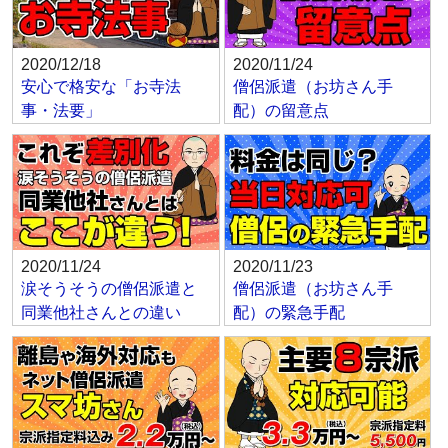
2020/12/18
2020/11/24
安心で格安な「お寺法
僧侶派遣（お坊さん手
事・法要」
配）の留意点
2020/11/24
2020/11/23
涙そうそうの僧侶派遣と
僧侶派遣（お坊さん手
同業他社さんとの違い
配）の緊急手配