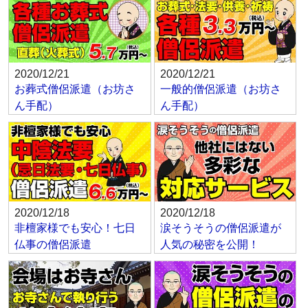
2020/12/21
2020/12/21
お葬式僧侶派遣（お坊さ
一般的僧侶派遣（お坊さ
ん手配）
ん手配）
2020/12/18
2020/12/18
非檀家様でも安心！七日
涙そうそうの僧侶派遣が
仏事の僧侶派遣
人気の秘密を公開！