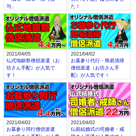
与」
た！
2021/04/05
2021/04/02
仏式地鎮祭僧侶派遣（お
お墓参り代行・簡易清掃
坊さん手配）が人気で
僧侶派遣（お坊さん手
す！
配）が人気です！
2021/04/02
2021/04/02
お墓参り同行僧侶派遣
仏前結婚式の司婚者・戒