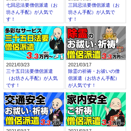
七回忌法要僧侶派遣（お
三回忌法要僧侶派遣（お
坊さん手配）が人気で
坊さん手配）が人気で
す！
す！
2021/03/23
2021/03/17
三十五日法要僧侶派遣
除霊の祈祷・お祓いの僧
（お坊さん手配）が人気
侶派遣（お坊さん手配）
です！
が人気です！