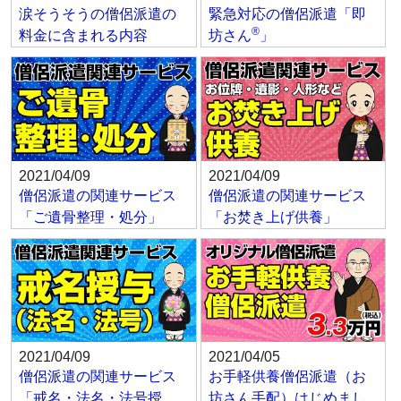
涙そうそうの僧侶派遣の
緊急対応の僧侶派遣「即
®
料金に含まれる内容
坊さん
」
2021/04/09
2021/04/09
僧侶派遣の関連サービス
僧侶派遣の関連サービス
「ご遺骨整理・処分」
「お焚き上げ供養」
2021/04/09
2021/04/05
僧侶派遣の関連サービス
お手軽供養僧侶派遣（お
「戒名・法名・法号授
坊さん手配）はじめまし