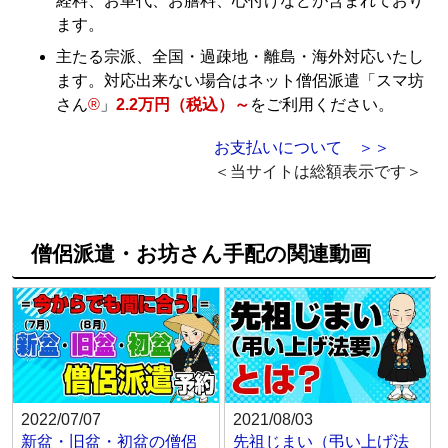
経料、お車代、お膳料、心付けなどが含まれており
ます。
主たる宗派、全国・過疎地・離島・海外対応いたし
ます。対応出来ない場合はネット僧侶派遣「スマ坊
さん
®
」
2.2万円（税込）～
をご利用ください。
お支払いについて ＞＞
＜当サイトは総額表示です＞
僧侶派遣・お坊さん手配の関連動画
2022/07/07
2021/08/03
新盆・旧盆・初盆の僧侶
先祖じまい（弔い上げ法