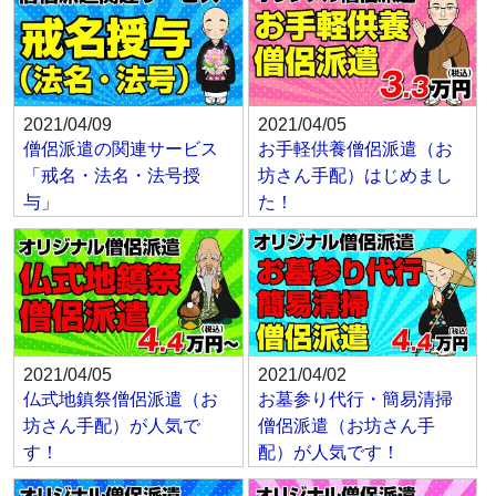
2021/04/09
2021/04/05
僧侶派遣の関連サービス
お手軽供養僧侶派遣（お
「戒名・法名・法号授
坊さん手配）はじめまし
与」
た！
2021/04/05
2021/04/02
仏式地鎮祭僧侶派遣（お
お墓参り代行・簡易清掃
坊さん手配）が人気で
僧侶派遣（お坊さん手
す！
配）が人気です！