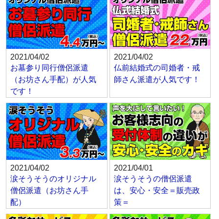
2021/04/02
2021/04/02
お墓参り同行僧侶派遣
仏前結婚式の司婚者・戒
（お坊さん手配）が人気
師さん派遣が人気です！
です！
2021/04/02
2021/04/01
涙そうそうのオリジナル
涙そうそうの僧侶派遣
僧侶派遣（お坊さん手
は、安心・安全＝販売政
配）
策＝