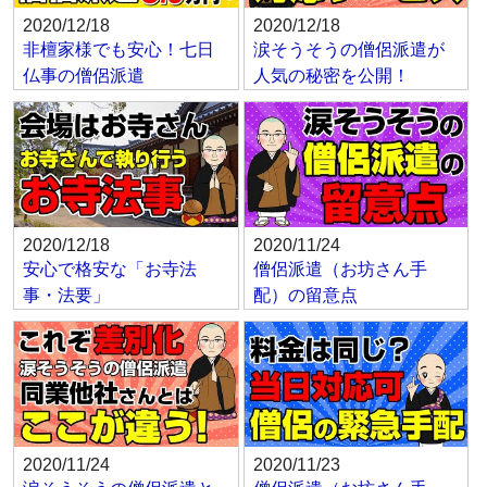
2020/12/18
2020/12/18
非檀家様でも安心！七日
涙そうそうの僧侶派遣が
仏事の僧侶派遣
人気の秘密を公開！
2020/12/18
2020/11/24
安心で格安な「お寺法
僧侶派遣（お坊さん手
事・法要」
配）の留意点
2020/11/24
2020/11/23