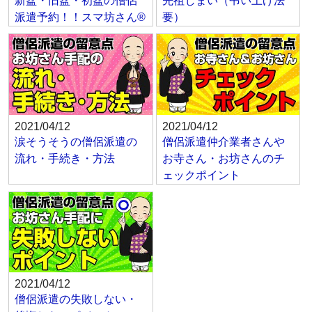
新盆・旧盆・初盆の僧侶
先祖じまい（弔い上げ法
派遣予約！！スマ坊さん®
要）
2021/04/12
2021/04/12
涙そうそうの僧侶派遣の
僧侶派遣仲介業者さんや
流れ・手続き・方法
お寺さん・お坊さんのチ
ェックポイント
2021/04/12
僧侶派遣の失敗しない・