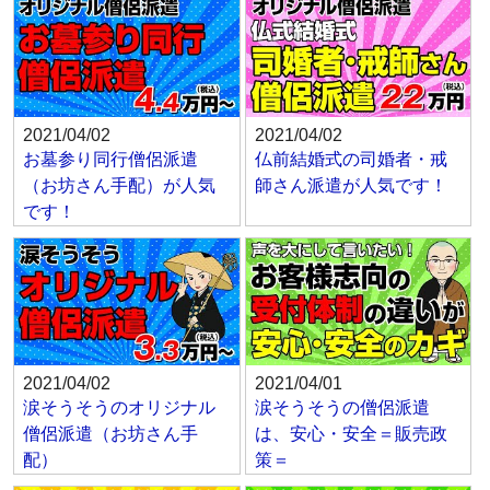
2021/04/02
2021/04/02
お墓参り同行僧侶派遣
仏前結婚式の司婚者・戒
（お坊さん手配）が人気
師さん派遣が人気です！
です！
2021/04/02
2021/04/01
涙そうそうのオリジナル
涙そうそうの僧侶派遣
僧侶派遣（お坊さん手
は、安心・安全＝販売政
配）
策＝