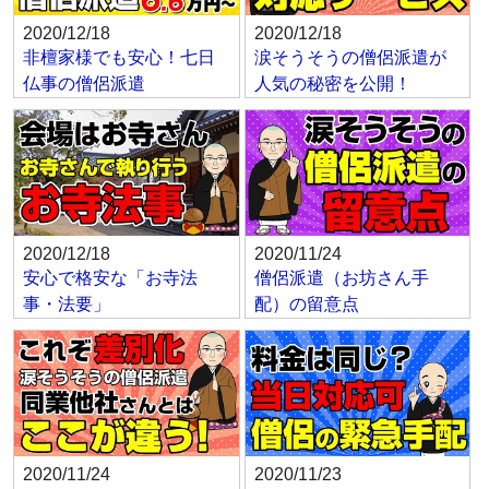
2020/12/18
2020/12/18
非檀家様でも安心！七日
涙そうそうの僧侶派遣が
仏事の僧侶派遣
人気の秘密を公開！
2020/12/18
2020/11/24
安心で格安な「お寺法
僧侶派遣（お坊さん手
事・法要」
配）の留意点
2020/11/24
2020/11/23