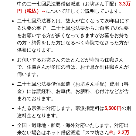
中の二十七回忌法要僧侶派遣（お坊さん手配）
3.3万
円（税込）～
について詳しくご説明しています。
二十七回忌法要とは、故人が亡くなって26年目にす
る法要の事で、二十七回忌法要からご自宅での法要
をお願いする方が多くなってきますがお墓をお持ち
の方・納骨をした方はなるべく寺院でなさった方が
供養になります。
お伺いするお坊さんのほとんどが寺持ち住職さん
で、住職さんが多忙の時は、お子息か副住職さんが
伺います。
二十七回忌法要僧侶派遣（お坊さん手配）費用（料
金）には読経料、お車代、お膳料、心付けなどが含
まれております。
主たる宗派に対応します。宗派指定料は
5,500円
の別
途料金となります。
全国・過疎地・離島・海外対応いたします。対応出
来ない場合はネット僧侶派遣「スマ坊さん
®
」
2.2万