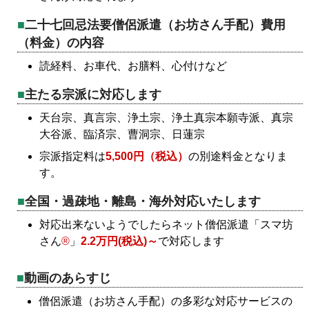
二十七回忌法要僧侶派遣（お坊さん手配）費用
（料金）の内容
読経料、お車代、お膳料、心付けなど
主たる宗派に対応します
天台宗、真言宗、浄土宗、浄土真宗本願寺派、真宗
大谷派、臨済宗、曹洞宗、日蓮宗
宗派指定料は
5,500円（税込）
の別途料金となりま
す。
全国・過疎地・離島・海外対応いたします
対応出来ないようでしたらネット僧侶派遣「スマ坊
さん
®
」
2.2万円(税込)～
で対応します
動画のあらすじ
僧侶派遣（お坊さん手配）の多彩な対応サービスの