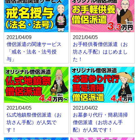
2021/04/09
2021/04/05
僧侶派遣の関連サービス
お手軽供養僧侶派遣（お
「戒名・法名・法号授
坊さん手配）はじめまし
与」
た！
2021/04/05
2021/04/02
仏式地鎮祭僧侶派遣（お
お墓参り代行・簡易清掃
坊さん手配）が人気で
僧侶派遣（お坊さん手
す！
配）が人気です！