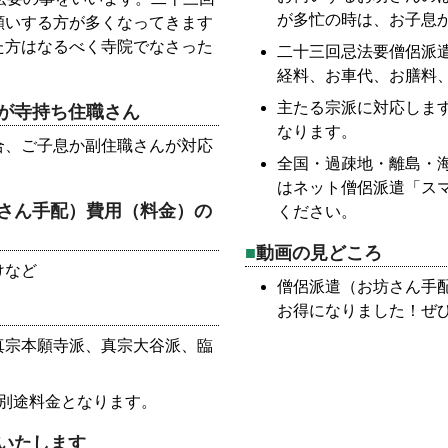
が多忙の時は、お子息
願いする方が多くなってきます
た方はなるべく寺院でなさった
二十三回忌法要僧侶派
経料、お車代、お膳料
主たる宗派に対応しま
が寺持ち住職さん
なります。
合、ご子息か副住職さんが対応
全国・過疎地・離島・
はネット僧侶派遣「ス
さん手配）費用（料金）の
ください。
動画の見どころ
けなど
僧侶派遣（お坊さん手
お得になりました！ぜ
真宗本願寺派、真宗大谷派、臨
別途料金となります。
いたします