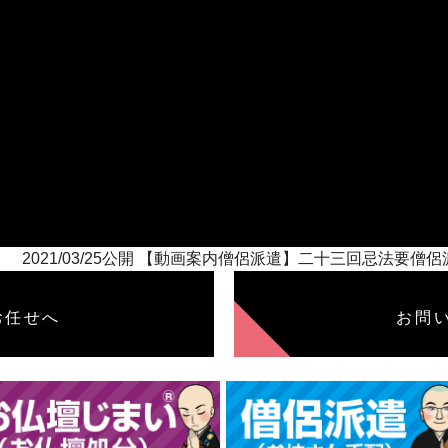
2021/03/25公開 【動画案内僧侶派遣】二十三回忌法要僧
お任せへ
お問