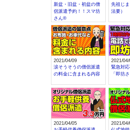
新盆・旧盆・初盆の僧
先祖じま
侶派遣予約！！スマ坊
法要）
さん®
2021/04/09
2021/04/
涙そうそうの僧侶派遣
緊急対応
の料金に含まれる内容
「即坊さ
2021/04/05
2021/04/
お手軽供養僧侶派遣
仏式地鎮