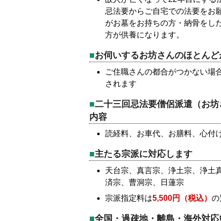
忌法要からご自宅での法要をお
がお墓をお持ちの方・納骨をし
方が供養になります。
お伺いするお坊さんのほとんど
ご住職さんの都合がつかない場
されます
二十三回忌法要僧侶派遣（お坊
内容
読経料、お車代、お膳料、心付
主たる宗派に対応します
天台宗、真言宗、浄土宗、浄土
済宗、曹洞宗、日蓮宗
宗派指定料は
5,500円（税込）
の
全国・過疎地・離島・海外対応