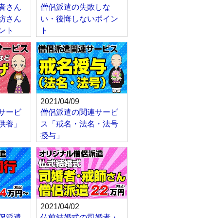
者さん
僧侶派遣の失敗しな
坊さん
い・後悔しないポイン
ント
ト
2021/04/09
サービ
僧侶派遣の関連サービ
供養」
ス「戒名・法名・法号
授与」
2021/04/02
侶派遣
仏前結婚式の司婚者・