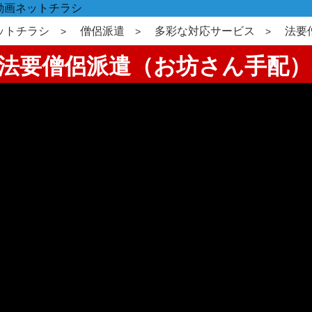
動画ネットチラシ
ットチラシ
僧侶派遣
多彩な対応サービス
法要
忌法要僧侶派遣（お坊さん手配）