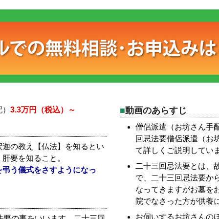
配）
3.3万円（税込）～
動画のあらすじ
僧侶派遣（お坊さん手
回忌法要僧侶派遣（お
釈迦の教え【仏法】を知るとい
て詳しくご説明してい
・肝要を知ること。
二十三回忌法要とは、故
を弔う儀式をさすようになっ
で、二十三回忌法要か
なってきますがお墓を
院でなさった方が供養
お伺いするお坊さんの
法要の事をいいます。二十三回