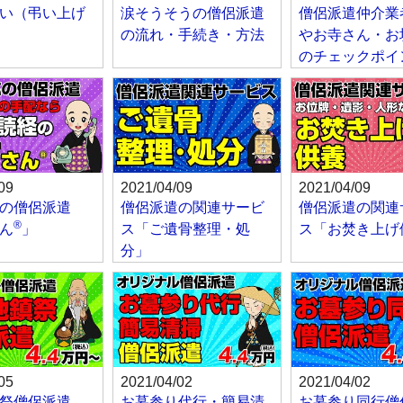
い（弔い上げ
涙そうそうの僧侶派遣
僧侶派遣仲介業
の流れ・手続き・方法
やお寺さん・お
のチェックポイ
09
2021/04/09
2021/04/09
の僧侶派遣
僧侶派遣の関連サービ
僧侶派遣の関連
®
ん
」
ス「ご遺骨整理・処
ス「お焚き上げ
分」
05
2021/04/02
2021/04/02
祭僧侶派遣
お墓参り代行・簡易清
お墓参り同行僧