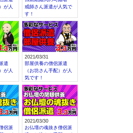
）が人
戒師さん派遣が人気で
す！
2021/03/31
派遣
部屋供養の僧侶派遣
）が人
（お坊さん手配）が人
気です！
2021/03/30
僧侶派
お仏壇の魂抜き僧侶派