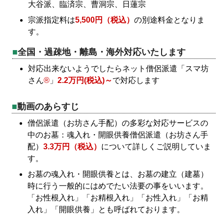
大谷派、臨済宗、曹洞宗、日蓮宗
宗派指定料は
5,500円（税込）
の別途料金となりま
す。
全国・過疎地・離島・海外対応いたします
対応出来ないようでしたらネット僧侶派遣「スマ坊
さん
®
」
2.2万円(税込)～
で対応します
動画のあらすじ
僧侶派遣（お坊さん手配）の多彩な対応サービスの
中のお墓：魂入れ・開眼供養僧侶派遣（お坊さん手
配）
3.3万円（税込）
について詳しくご説明していま
す。
お墓の魂入れ・開眼供養とは、お墓の建立（建墓）
時に行う一般的にはめでたい法要の事をいいます。
「お性根入れ」「お精根入れ」「お性入れ」「お精
入れ」「開眼供養」とも呼ばれております。