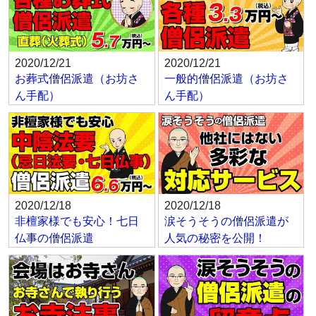
2020/12/21
2020/12/21
お葬式僧侶派遣（お坊さ
一般的僧侶派遣（お坊さ
ん手配）
ん手配）
2020/12/18
2020/12/18
非檀家様でも安心！七日
涙そうそうの僧侶派遣が
仏事の僧侶派遣
人気の秘密を公開！