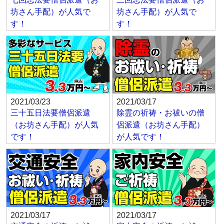
坊さん手配）が人気で
坊さん手配）が人気で
す！
す！
2021/03/23
2021/03/17
三十五日法要僧侶派遣
除霊の祈祷・お祓いの僧
（お坊さん手配）が人気
侶派遣（お坊さん手配）
です！
が人気です！
2021/03/17
2021/03/17