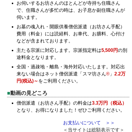
お伺いするお坊さんのほとんどが寺持ち住職さん
で、住職さんが多忙の時は、お子息か副住職さんが
伺います。
お墓の魂入れ・開眼供養僧侶派遣（お坊さん手配）
費用（料金）には読経料、お車代、お膳料、心付け
などが含まれております。
主たる宗派に対応します。宗派指定料は
5,500円
の別
途料金となります。
全国・過疎地・離島・海外対応いたします。対応出
来ない場合はネット僧侶派遣「スマ坊さん
®
」
2.2万
円(税込)～
をご利用ください。
動画の見どころ
僧侶派遣（お坊さん手配）の料金は
3.3万円（税込）
となり、お得になりました！ぜひご利用ください。
お支払いについて ＞＞
＜当サイトは総額表示です＞