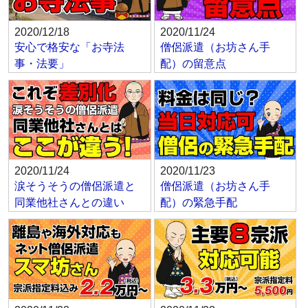
2020/12/18
2020/11/24
安心で格安な「お寺法
僧侶派遣（お坊さん手
事・法要」
配）の留意点
2020/11/24
2020/11/23
涙そうそうの僧侶派遣と
僧侶派遣（お坊さん手
同業他社さんとの違い
配）の緊急手配