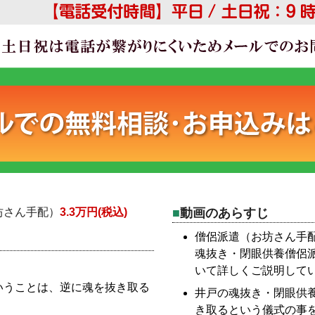
坊さん手配）
3.3万円(税込)
動画のあらすじ
僧侶派遣（お坊さん手
魂抜き・閉眼供養僧侶
いて詳しくご説明して
いうことは、逆に魂を抜き取る
井戸の魂抜き・閉眼供
き取るという儀式の事