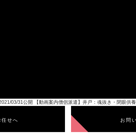
2021/03/31公開 【動画案内僧侶派遣】井戸：魂抜き・閉眼供
お任せへ
お問