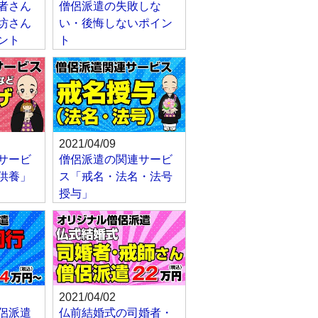
者さん
僧侶派遣の失敗しな
坊さん
い・後悔しないポイン
ント
ト
2021/04/09
サービ
僧侶派遣の関連サービ
供養」
ス「戒名・法名・法号
授与」
2021/04/02
侶派遣
仏前結婚式の司婚者・