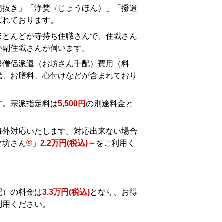
精抜き」「浄焚（じょうほん）」「撥遣
ばれております。
ほとんどが寺持ち住職さんで、住職さん
か副住職さんが伺います。
養僧侶派遣（お坊さん手配）費用（料
代、お膳料、心付けなどが含まれており
す。宗派指定料は
5,500円
の別途料金と
海外対応いたします。対応出来ない場合
マ坊さん
®
」
2.2万円(税込)～
をご利用く
配）の料金は
3.3万円(税込)
となり、お得
利用ください。