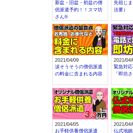
新盆・旧盆・初盆の僧
先祖じま
侶派遣予約！！スマ坊
法要）
さん®
2021/04/09
2021/04/
涙そうそうの僧侶派遣
緊急対応
の料金に含まれる内容
「即坊さ
2021/04/05
2021/04/
お手軽供養僧侶派遣
仏式地鎮