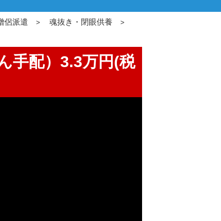
僧侶派遣
魂抜き・閉眼供養
手配）3.3万円(税