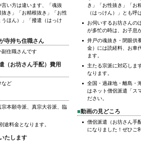
や言い方は違います、「魂抜
き」「お性抜き」「お
根抜き」「お精根抜き」「お性
（はっけん）」とも呼
ょうほん）」「撥遣（はっけ
お伺いするお坊さんの
が多忙の時は、お子息
が寺持ち住職さん
井戸の魂抜き・閉眼供
金）には読経料、お車
か副住職さんです
ます。
遣（お坊さん手配）費用
主たる宗派に対応しま
なります。
けなど
全国・過疎地・離島・
はネット僧侶派遣「ス
ださい。
真宗本願寺派、真宗大谷派、臨
動画の見どころ
僧侶派遣（お坊さん手
別途料金となります。
になりました！ぜひご
いたします