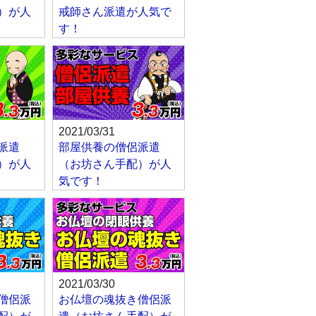
）が人
戒師さん派遣が人気で
す！
2021/03/31
派遣
部屋供養の僧侶派遣
）が人
（お坊さん手配）が人
気です！
2021/03/30
僧侶派
お仏壇の魂抜き僧侶派