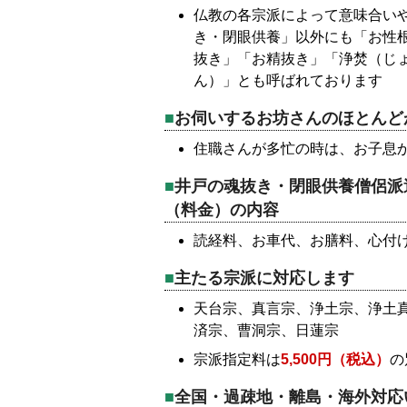
仏教の各宗派によって意味合い
き・閉眼供養」以外にも「お性
抜き」「お精抜き」「浄焚（じ
ん）」とも呼ばれております
お伺いするお坊さんのほとんど
住職さんが多忙の時は、お子息
井戸の魂抜き・閉眼供養僧侶派
（料金）の内容
読経料、お車代、お膳料、心付
主たる宗派に対応します
天台宗、真言宗、浄土宗、浄土
済宗、曹洞宗、日蓮宗
宗派指定料は
5,500円（税込）
の
全国・過疎地・離島・海外対応