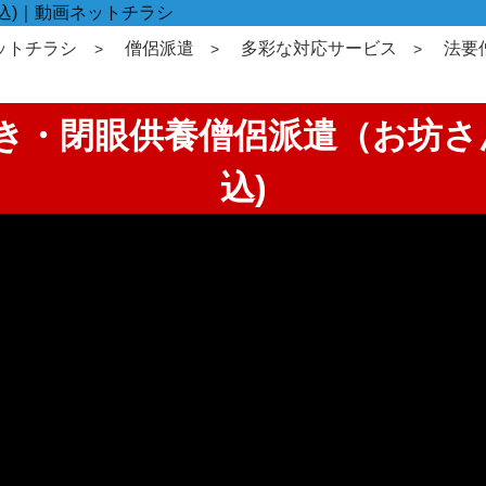
込)｜動画ネットチラシ
ットチラシ
僧侶派遣
多彩な対応サービス
法要
抜き・閉眼供養僧侶派遣（お坊さん
込)