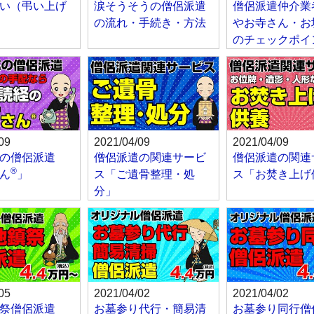
い（弔い上げ
涙そうそうの僧侶派遣
僧侶派遣仲介業
の流れ・手続き・方法
やお寺さん・お
のチェックポイ
09
2021/04/09
2021/04/09
の僧侶派遣
僧侶派遣の関連サービ
僧侶派遣の関連
®
ん
」
ス「ご遺骨整理・処
ス「お焚き上げ
分」
05
2021/04/02
2021/04/02
祭僧侶派遣
お墓参り代行・簡易清
お墓参り同行僧