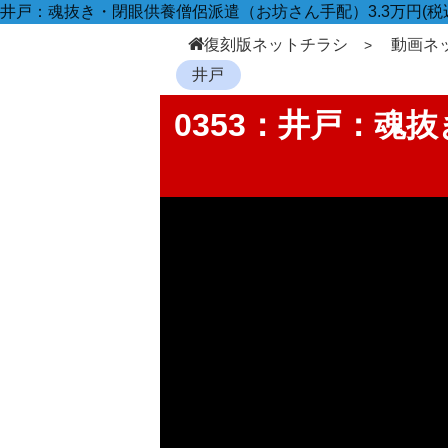
井戸：魂抜き・閉眼供養僧侶派遣（お坊さん手配）3.3万円(税
復刻版ネットチラシ
動画ネ
井戸
0353：井戸：魂