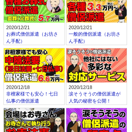
2020/12/21
2020/12/21
お葬式僧侶派遣（お坊さ
一般的僧侶派遣（お坊さ
ん手配）
ん手配）
2020/12/18
2020/12/18
非檀家様でも安心！七日
涙そうそうの僧侶派遣が
仏事の僧侶派遣
人気の秘密を公開！