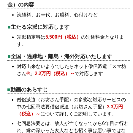
金）の内容
読経料、お車代、お膳料、心付けなど
主たる宗派に対応します
宗派指定料は
5,500円（税込）
の別途料金となりま
す。
全国・過疎地・離島・海外対応いたします
対応出来ないようでしたらネット僧侶派遣「スマ坊
さん
®
」
2.2万円（税込）～
で対応します
動画のあらすじ
僧侶派遣（お坊さん手配）の多彩な対応サービスの
中の七回忌法要僧侶派遣（お坊さん手配）
3.3万円
（税込）～
について詳しくご説明しています。
七回忌法要とは、故人が亡くなってから6年目に行わ
れ、縁の深かった友人なども招く事は悪い事ではな