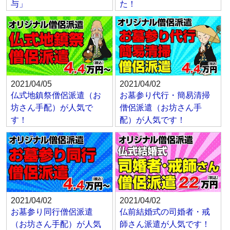
与」
た！
2021/04/05
2021/04/02
仏式地鎮祭僧侶派遣（お
お墓参り代行・簡易清掃
坊さん手配）が人気で
僧侶派遣（お坊さん手
す！
配）が人気です！
2021/04/02
2021/04/02
お墓参り同行僧侶派遣
仏前結婚式の司婚者・戒
（お坊さん手配）が人気
師さん派遣が人気です！