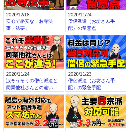
2020/12/18
2020/11/24
安心で格安な「お寺法
僧侶派遣（お坊さん手
事・法要」
配）の留意点
2020/11/24
2020/11/23
涙そうそうの僧侶派遣と
僧侶派遣（お坊さん手
同業他社さんとの違い
配）の緊急手配