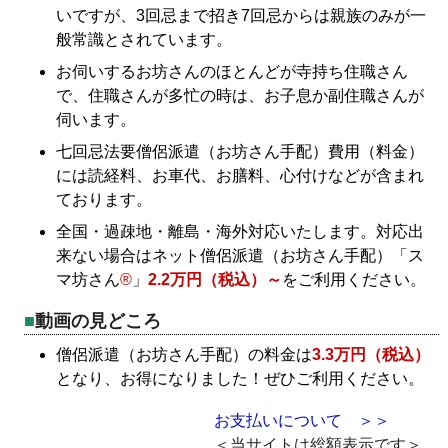
いですが、3回忌まで招き7回忌からは親族のみが一
般常識とされています。
お伺いするお坊さんのほとんどが寺持ち住職さん
で、住職さんが多忙の時は、お子息か副住職さんが
伺います。
七回忌法要僧侶派遣（お坊さん手配）費用（料金）
には読経料、お車代、お膳料、心付けなどが含まれ
ております。
全国・過疎地・離島・海外対応いたします。対応出
来ない場合はネット僧侶派遣（お坊さん手配）「ス
マ坊さん
®
」
2.2万円（税込）～
をご利用ください。
動画の見どころ
僧侶派遣（お坊さん手配）の料金は
3.3万円（税込）
となり、お得になりました！ぜひご利用ください。
お支払いについて ＞＞
＜当サイトは総額表示です＞