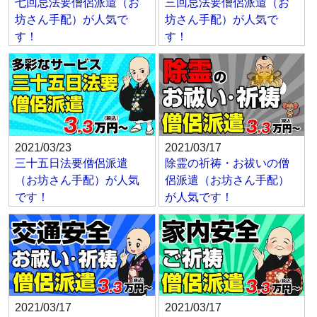
七回忌法要僧侶派遣（お
三回忌法要僧侶派遣（お
坊さん手配）が人気で
坊さん手配）が人気で
す！
す！
2021/03/23
2021/03/17
三十五日法要僧侶派遣
除霊の祈祷・お祓いの僧
（お坊さん手配）が人気
侶派遣（お坊さん手配）
です！
が人気です！
2021/03/17
2021/03/17