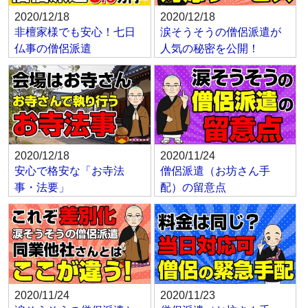
2020/12/18
2020/12/18
非檀家様でも安心！七日
涙そうそうの僧侶派遣が
仏事の僧侶派遣
人気の秘密を公開！
2020/12/18
2020/11/24
安心で格安な「お寺法
僧侶派遣（お坊さん手
事・法要」
配）の留意点
2020/11/24
2020/11/23