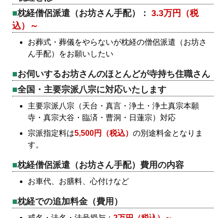
枕経僧侶派遣（お坊さん手配）：
3.3万円（税
込）～
お葬式・葬儀をやらないが枕経の僧侶派遣（お坊さ
ん手配）をお願いしたい
お伺いするお坊さんのほとんどが寺持ち住職さん
全国・主要宗派八宗に対応いたします
主要宗派八宗（天台・真言・浄土・浄土真宗本願
寺・真宗大谷・臨済・曹洞・日蓮宗）対応
宗派指定料は
5,500円（税込）
の別途料金となりま
す。
枕経僧侶派遣（お坊さん手配）費用の内容
お車代、お膳料、心付けなど
枕経での追加料金（費用）
戒名・法名・法号授与：
2万円（税込）～