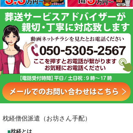
枕経僧侶派遣（お坊さん手配）
枕経とは