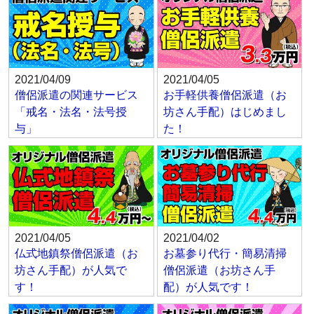
2021/04/09
2021/04/05
僧侶派遣の関連サービス
お手軽供養僧侶派遣（お
「戒名・法名・法号授
坊さん手配）はじめまし
与」
た！
2021/04/05
2021/04/02
仏式地鎮祭僧侶派遣（お
お墓参り代行・簡易清掃
坊さん手配）が人気で
僧侶派遣（お坊さん手
す！
配）が人気です！