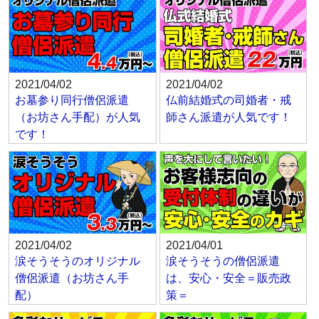
2021/04/02
2021/04/02
お墓参り同行僧侶派遣
仏前結婚式の司婚者・戒
（お坊さん手配）が人気
師さん派遣が人気です！
です！
2021/04/02
2021/04/01
涙そうそうのオリジナル
涙そうそうの僧侶派遣
僧侶派遣（お坊さん手
は、安心・安全＝販売政
配）
策＝