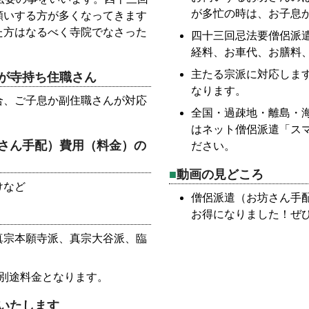
が多忙の時は、お子息
願いする方が多くなってきます
た方はなるべく寺院でなさった
四十三回忌法要僧侶派
経料、お車代、お膳料
主たる宗派に対応しま
が寺持ち住職さん
なります。
合、ご子息か副住職さんが対応
全国・過疎地・離島・
はネット僧侶派遣「ス
さん手配）費用（料金）の
ださい。
動画の見どころ
けなど
僧侶派遣（お坊さん手
お得になりました！ぜ
真宗本願寺派、真宗大谷派、臨
別途料金となります。
いたします