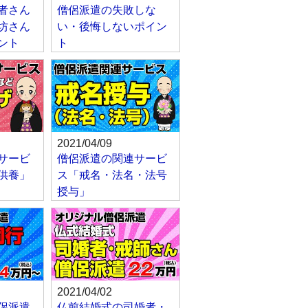
者さん
僧侶派遣の失敗しな
坊さん
い・後悔しないポイン
ント
ト
2021/04/09
サービ
僧侶派遣の関連サービ
供養」
ス「戒名・法名・法号
授与」
2021/04/02
侶派遣
仏前結婚式の司婚者・