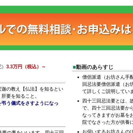
配）
3.3万円（税込）～
動画のあらすじ
僧侶派遣（お坊さん手
回忌法要僧侶派遣（お
釈迦の教え【仏法】を知るとい
て詳しくご説明してい
・肝要を知ること。
四十三回忌法要とは、故
を弔う儀式をさすようになっ
で、四十三回忌法要か
なってきますがお墓を
院でなさった方が供養
お伺いするお坊さんの
法要の事をいいます。四十三回