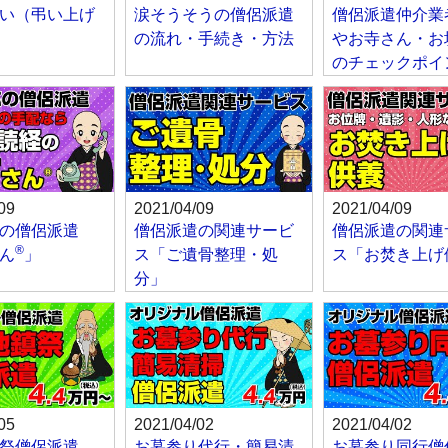
い（弔い上げ
涙そうそうの僧侶派遣
僧侶派遣仲介業
の流れ・手続き・方法
やお寺さん・お
のチェックポイ
09
2021/04/09
2021/04/09
の僧侶派遣
僧侶派遣の関連サービ
僧侶派遣の関連
®
ん
」
ス「ご遺骨整理・処
ス「お焚き上げ
分」
05
2021/04/02
2021/04/02
祭僧侶派遣
お墓参り代行・簡易清
お墓参り同行僧