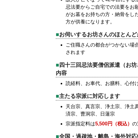
忌法要からご自宅での法要をお
がお墓をお持ちの方・納骨をし
方が供養になります。
お伺いするお坊さんのほとんど
ご住職さんの都合がつかない場
されます
四十三回忌法要僧侶派遣（お坊
内容
読経料、お車代、お膳料、心付
主たる宗派に対応します
天台宗、真言宗、浄土宗、浄土
済宗、曹洞宗、日蓮宗
宗派指定料は
5,500円（税込）
の
全国・過疎地・離島・海外対応