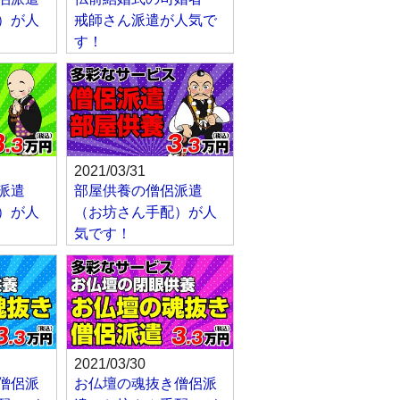
）が人
戒師さん派遣が人気で
す！
2021/03/31
派遣
部屋供養の僧侶派遣
）が人
（お坊さん手配）が人
気です！
2021/03/30
僧侶派
お仏壇の魂抜き僧侶派