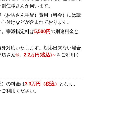
か副住職さんが伺います。
遣（お坊さん手配）費用（料金）には読
、心付けなどが含まれております。
す。宗派指定料は
5,500円
の別途料金と
海外対応いたします。対応出来ない場合
マ坊さん
®
」
2.2万円(税込)～
をご利用く
配）の料金は
3.3万円（税込）
となり、
ひご利用ください。