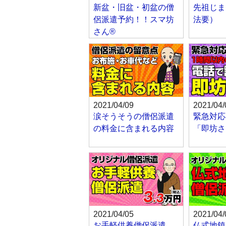
新盆・旧盆・初盆の僧
先祖じま
侶派遣予約！！スマ坊
法要）
さん®
2021/04/09
2021/04/
涙そうそうの僧侶派遣
緊急対応
の料金に含まれる内容
「即坊さ
2021/04/05
2021/04/
お手軽供養僧侶派遣
仏式地鎮