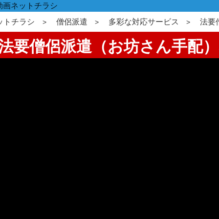
動画ネットチラシ
ットチラシ
僧侶派遣
多彩な対応サービス
法要
忌法要僧侶派遣（お坊さん手配）