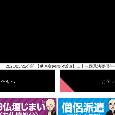
2021/03/25公開 【動画案内僧侶派遣】四十三回忌法要僧
お任せへ
お問