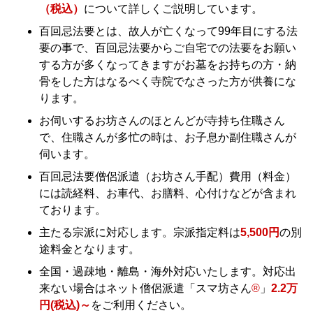
（税込）
について詳しくご説明しています。
百回忌法要とは、故人が亡くなって99年目にする法
要の事で、百回忌法要からご自宅での法要をお願い
する方が多くなってきますがお墓をお持ちの方・納
骨をした方はなるべく寺院でなさった方が供養にな
ります。
お伺いするお坊さんのほとんどが寺持ち住職さん
で、住職さんが多忙の時は、お子息か副住職さんが
伺います。
百回忌法要僧侶派遣（お坊さん手配）費用（料金）
には読経料、お車代、お膳料、心付けなどが含まれ
ております。
主たる宗派に対応します。宗派指定料は
5,500円
の別
途料金となります。
全国・過疎地・離島・海外対応いたします。対応出
来ない場合はネット僧侶派遣「スマ坊さん
®
」
2.2万
円(税込)～
をご利用ください。