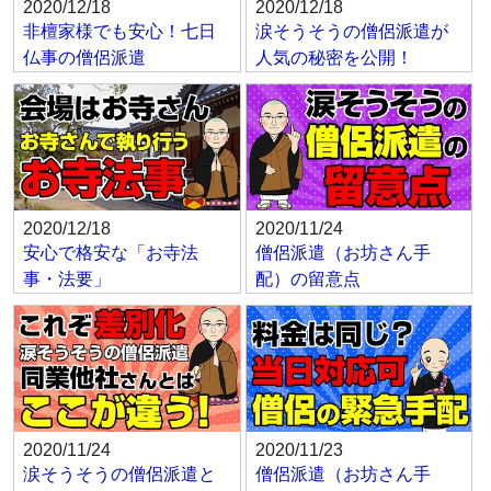
2020/12/18
2020/12/18
非檀家様でも安心！七日
涙そうそうの僧侶派遣が
仏事の僧侶派遣
人気の秘密を公開！
2020/12/18
2020/11/24
安心で格安な「お寺法
僧侶派遣（お坊さん手
事・法要」
配）の留意点
2020/11/24
2020/11/23
涙そうそうの僧侶派遣と
僧侶派遣（お坊さん手