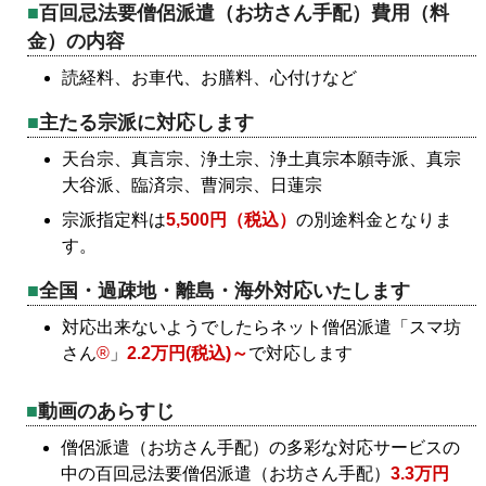
百回忌法要僧侶派遣（お坊さん手配）費用（料
金）の内容
読経料、お車代、お膳料、心付けなど
主たる宗派に対応します
天台宗、真言宗、浄土宗、浄土真宗本願寺派、真宗
大谷派、臨済宗、曹洞宗、日蓮宗
宗派指定料は
5,500円（税込）
の別途料金となりま
す。
全国・過疎地・離島・海外対応いたします
対応出来ないようでしたらネット僧侶派遣「スマ坊
さん
®
」
2.2万円(税込)～
で対応します
動画のあらすじ
僧侶派遣（お坊さん手配）の多彩な対応サービスの
中の百回忌法要僧侶派遣（お坊さん手配）
3.3万円