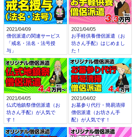
2021/04/09
2021/04/05
僧侶派遣の関連サービス
お手軽供養僧侶派遣（お
「戒名・法名・法号授
坊さん手配）はじめまし
与」
た！
2021/04/05
2021/04/02
仏式地鎮祭僧侶派遣（お
お墓参り代行・簡易清掃
坊さん手配）が人気で
僧侶派遣（お坊さん手
す！
配）が人気です！