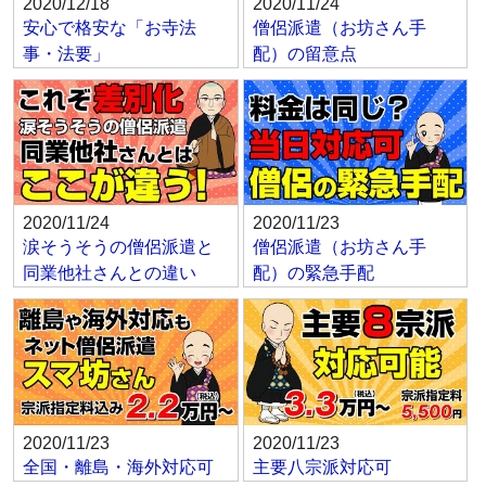
2020/12/18
2020/11/24
安心で格安な「お寺法
僧侶派遣（お坊さん手
事・法要」
配）の留意点
2020/11/24
2020/11/23
涙そうそうの僧侶派遣と
僧侶派遣（お坊さん手
同業他社さんとの違い
配）の緊急手配
2020/11/23
2020/11/23
全国・離島・海外対応可
主要八宗派対応可