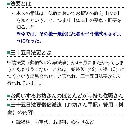
法要とは
本来の意味は、仏教においてお釈迦の教え【仏法】
を知るということ。つまり【仏法】の要点・肝要を
知ること。
※今では、その後一般的に死者を弔う儀式をさすよ
うになった。
三十五日法要とは
中陰法要（葬儀後の仏事法事）が3ヶ月にまたがってしま
うとあまり良くない「これは、始終苦（49）が身（3）に
つくという語呂合わせ」と言われ、三十五日法要が執り
行われています。
お伺いするお坊さんのほとんどが寺持ち住職さん
三十五日法要僧侶派遣（お坊さん手配）費用（料
金）の内容
読経料、お車代、お膳料、心付けなど