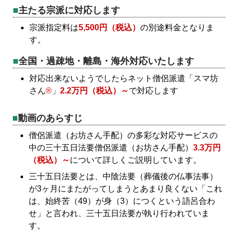
主たる宗派に対応します
宗派指定料は
5,500円（税込）
の別途料金となりま
す。
全国・過疎地・離島・海外対応いたします
対応出来ないようでしたらネット僧侶派遣「スマ坊
さん
®
」
2.2万円（税込）～
で対応します
動画のあらすじ
僧侶派遣（お坊さん手配）の多彩な対応サービスの
中の三十五日法要僧侶派遣（お坊さん手配）
3.3万円
（税込）～
について詳しくご説明しています。
三十五日法要とは、中陰法要（葬儀後の仏事法事）
が3ヶ月にまたがってしまうとあまり良くない「これ
は、始終苦（49）が身（3）につくという語呂合わ
せ」と言われ、三十五日法要が執り行われていま
す。