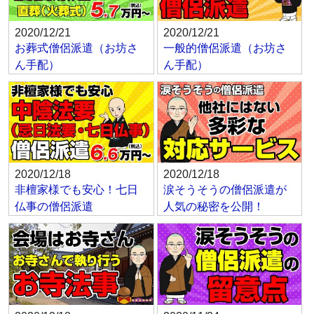
2020/12/21
2020/12/21
お葬式僧侶派遣（お坊さ
一般的僧侶派遣（お坊さ
ん手配）
ん手配）
2020/12/18
2020/12/18
非檀家様でも安心！七日
涙そうそうの僧侶派遣が
仏事の僧侶派遣
人気の秘密を公開！