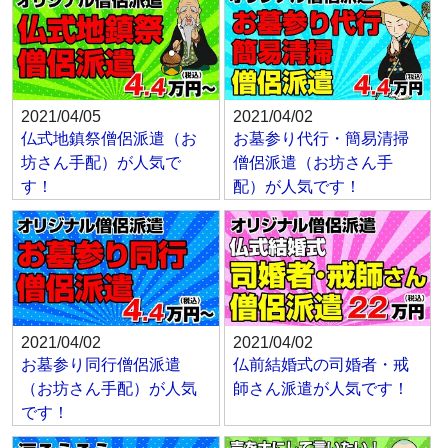
2021/04/05
2021/04/02
仏式地鎮祭僧侶派遣（お
お墓参り代行・簡易清掃
坊さん手配）が人気で
僧侶派遣（お坊さん手
す！
配）が人気です！
2021/04/02
2021/04/02
お墓参り同行僧侶派遣
仏前結婚式の司婚者・戒
（お坊さん手配）が人気
師さん派遣が人気です！
です！