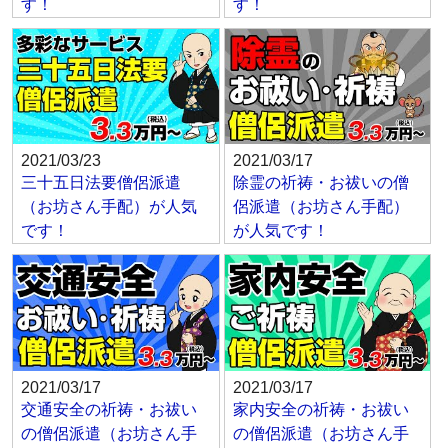
す！
す！
2021/03/23
2021/03/17
三十五日法要僧侶派遣
除霊の祈祷・お祓いの僧
（お坊さん手配）が人気
侶派遣（お坊さん手配）
です！
が人気です！
2021/03/17
2021/03/17
交通安全の祈祷・お祓い
家内安全の祈祷・お祓い
の僧侶派遣（お坊さん手
の僧侶派遣（お坊さん手