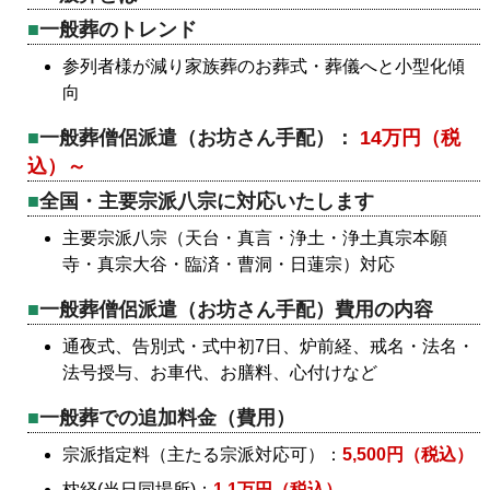
一般葬のトレンド
参列者様が減り家族葬のお葬式・葬儀へと小型化傾
向
一般葬僧侶派遣（お坊さん手配）：
14万円（税
込）～
全国・主要宗派八宗に対応いたします
主要宗派八宗（天台・真言・浄土・浄土真宗本願
寺・真宗大谷・臨済・曹洞・日蓮宗）対応
一般葬僧侶派遣（お坊さん手配）費用の内容
通夜式、告別式・式中初7日、炉前経、戒名・法名・
法号授与、お車代、お膳料、心付けなど
一般葬での追加料金（費用）
宗派指定料（主たる宗派対応可）：
5,500円（税込）
枕経(当日同場所)：
1.1万円（税込）