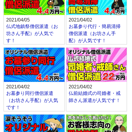
2021/04/05
2021/04/02
仏式地鎮祭僧侶派遣（お
お墓参り代行・簡易清掃
坊さん手配）が人気で
僧侶派遣（お坊さん手
す！
配）が人気です！
2021/04/02
2021/04/02
お墓参り同行僧侶派遣
仏前結婚式の司婚者・戒
（お坊さん手配）が人気
師さん派遣が人気です！
です！