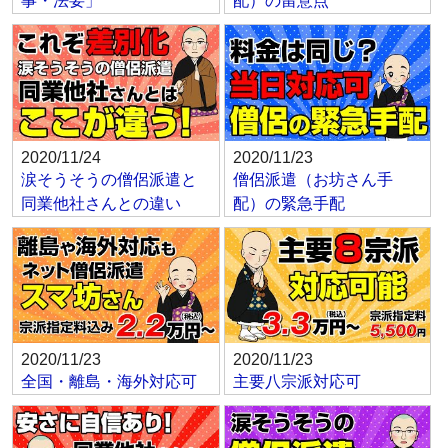
事・法要」
配）の留意点
2020/11/24
2020/11/23
涙そうそうの僧侶派遣と
僧侶派遣（お坊さん手
同業他社さんとの違い
配）の緊急手配
2020/11/23
2020/11/23
全国・離島・海外対応可
主要八宗派対応可