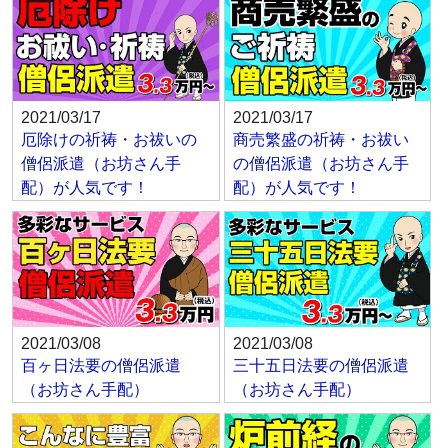
2021/03/17
2021/03/17
厄除けの祈祷・お祓いの
商売繁盛の祈祷・お祓い
僧侶派遣（お坊さん手
の僧侶派遣（お坊さん手
配）が人気です！
配）が人気です！
2021/03/08
2021/03/08
百ヶ日法要の僧侶派遣
三十五日法要の僧侶派遣
（お坊さん手配）
（お坊さん手配）