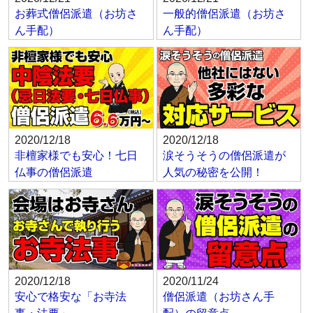
お葬式僧侶派遣（お坊さ
一般的僧侶派遣（お坊さ
ん手配）
ん手配）
2020/12/18
2020/12/18
非檀家様でも安心！七日
涙そうそうの僧侶派遣が
仏事の僧侶派遣
人気の秘密を公開！
2020/12/18
2020/11/24
安心で格安な「お寺法
僧侶派遣（お坊さん手