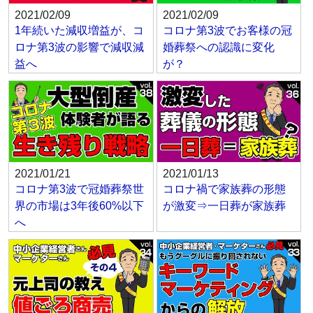
2021/02/09
2021/02/09
1年続いた減収増益が、コ
コロナ第3波でお客様の冠
ロナ第3波の影響で減収減
婚葬祭への認識に変化
益へ
が？
2021/01/21
2021/01/13
コロナ第3波で冠婚葬祭世
コロナ禍で家族葬の形態
界の市場は3年後60%以下
が激変⇒一日葬が家族葬
へ