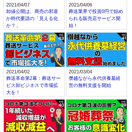
2021/04/07
2021/04/06
卸値公開は、商売の邪道
葬送業界で投資0円で始め
か時代要請の「見える化
られる販売店サービス開
か？」
始！
2021/04/02
2021/03/04
葬送革命第2幕：葬送サー
僭越ながら永代供養墓経
ビス卸ビジネスで市場拡
営の無料支援を開始
大を！