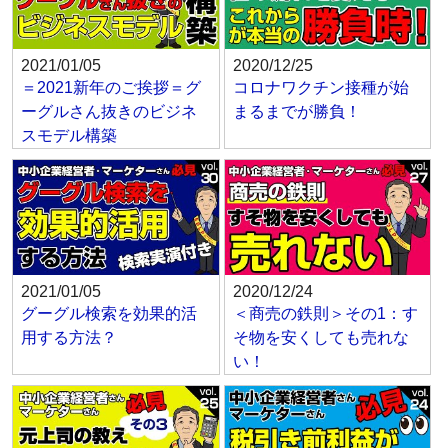
2021/01/05
2020/12/25
＝2021新年のご挨拶＝グ
コロナワクチン接種が始
ーグルさん抜きのビジネ
まるまでが勝負！
スモデル構築
2021/01/05
2020/12/24
グーグル検索を効果的活
＜商売の鉄則＞その1：す
用する方法？
そ物を安くしても売れな
い！