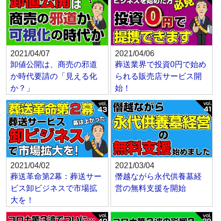
2021/04/07
2021/04/06
卸値公開は、商売の邪道
葬送業界で投資0円で始め
か時代要請の「見える化
られる販売店サービス開
か？」
始！
2021/04/02
2021/03/04
葬送革命第2幕：葬送サー
僭越ながら永代供養墓経
ビス卸ビジネスで市場拡
営の無料支援を開始
大を！