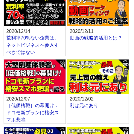
2020/12/14
2020/12/11
荒利率70%ない企業は、
動画の戦略的活用とは？
ネットビジネスへ参入す
べきではない
2020/12/07
2020/12/02
［低価格戦］の幕開け…
利は元にあり
ドコモ新プランに格安ス
マホ悲鳴