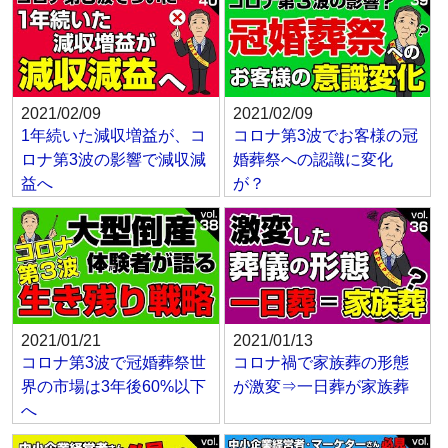
2021/02/09
2021/02/09
1年続いた減収増益が、コ
コロナ第3波でお客様の冠
ロナ第3波の影響で減収減
婚葬祭への認識に変化
益へ
が？
2021/01/21
2021/01/13
コロナ第3波で冠婚葬祭世
コロナ禍で家族葬の形態
界の市場は3年後60%以下
が激変⇒一日葬が家族葬
へ