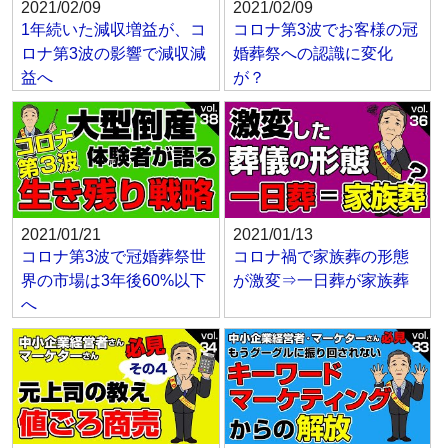
2021/02/09
2021/02/09
1年続いた減収増益が、コ
コロナ第3波でお客様の冠
ロナ第3波の影響で減収減
婚葬祭への認識に変化
益へ
が？
2021/01/21
2021/01/13
コロナ第3波で冠婚葬祭世
コロナ禍で家族葬の形態
界の市場は3年後60%以下
が激変⇒一日葬が家族葬
へ