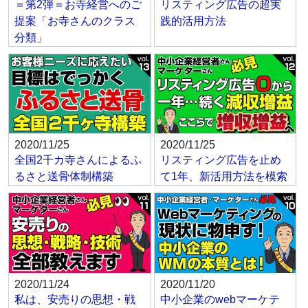
＝第2弾＝お寺経営へのご
リスティング広告の超実
提案「お寺さんのクラス
践的活用方法
分類」
2020/11/25
2020/11/25
全国2千カ寺さんによるふ
リスティング広告を止め
るさと送骨体制構築
て1年、新活用方法を模索
2020/11/24
2020/11/20
私は、安売りの思想・戦
中小企業のwebマーケテ