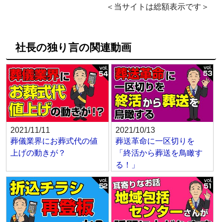
＜当サイトは総額表示です＞
社長の独り言の関連動画
2021/11/11
2021/10/13
葬儀業界にお葬式代の値
葬送革命に一区切りを
上げの動きが？
「終活から葬送を鳥瞰す
る！」