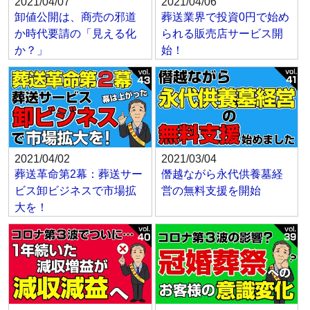
2021/04/07
2021/04/06
卸値公開は、商売の邪道
葬送業界で投資0円で始め
か時代要請の「見える化
られる販売店サービス開
か？」
始！
2021/04/02
2021/03/04
葬送革命第2幕：葬送サー
僭越ながら永代供養墓経
ビス卸ビジネスで市場拡
営の無料支援を開始
大を！