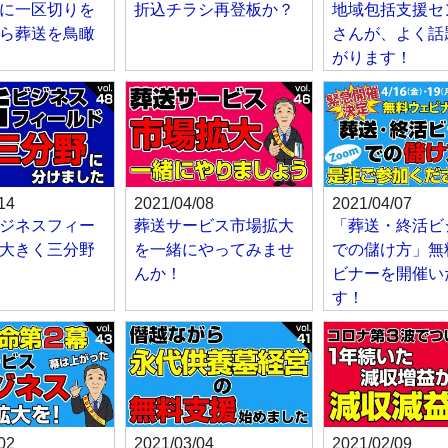
に一区切りを
折込チラシ再登板か？
地域包括支援セ
ら葬送を鳥瞰
さんが、よく話
がります！
14
2021/04/08
2021/04/07
ジネスフィー
葬送サービス市場拡大
「葬送・終活ビ
大きく三分野
を一緒にやってみませ
での儲け方」無
んか！
ビナーを開催い
す！
02
2021/03/04
2021/02/09