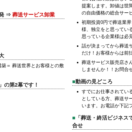
提案します。卸値は世間
の自由価格の総合サー
発 ⇒
葬送サービス卸業
初期投資0円で葬送業
様、独立をと思ってい
思っている企業様は必
話が決まってから葬送
だけ！お客様からは前
大
葬送サービス販売店さ
築＝ 葬送世界とお客様との敷
しませんか！！お問合
動画の見どころ
」の第2幕です！
すでにお仕事されてい
としている方、葬送サ
います。お電話か下記
「葬送・終活ビジネス
合せ