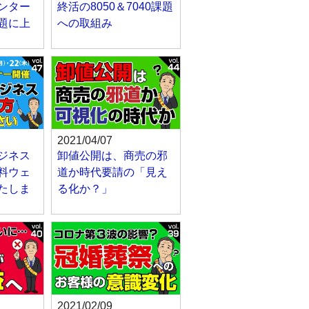
ンター
終活の8050＆7040課題
題に上
への取組み
2021/04/07
ジネス
卸値公開は、商売の邪
料ウェ
道か時代要請の「見え
たしま
る化か？」
2021/02/09