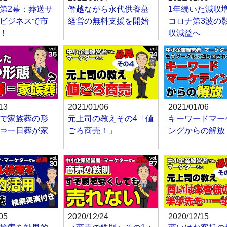
第2幕：葬送サ
僭越ながら永代供養墓
1年続いた減収
ビジネスで市
経営の無料支援を開始
コロナ第3波の
！
収減益へ
13
2021/01/06
2021/01/06
で家族葬の形
元上司の教えその4「値
キーワードマー
⇒一日葬が家
ごろ商売！」
ングからの解放
05
2020/12/24
2020/12/15