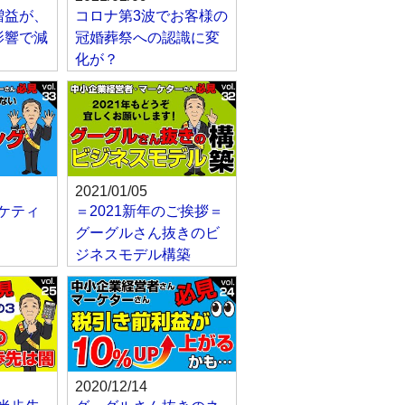
増益が、
コロナ第3波でお客様の
影響で減
冠婚葬祭への認識に変
化が？
2021/01/05
ケティ
＝2021新年のご挨拶＝
グーグルさん抜きのビ
ジネスモデル構築
2020/12/14