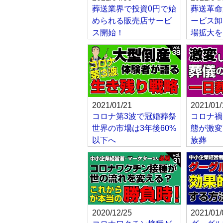
葬送業界で投資0円で始
葬送革命
められる販売店サービ
ービス卸
ス開始！
場拡大を
2021/01/21
2021/01/
コロナ第3波で冠婚葬祭
コロナ禍
世界の市場は3年後60%
態が激変
以下へ
族葬
2020/12/25
2021/01/