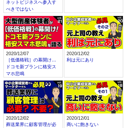
ネットビジネスへ参入す
べきではない
2020/12/07
2020/12/02
［低価格戦］の幕開け…
利は元にあり
ドコモ新プランに格安ス
マホ悲鳴
2020/12/02
2020/12/01
葬送業界に顧客管理が必
商いに飽きない