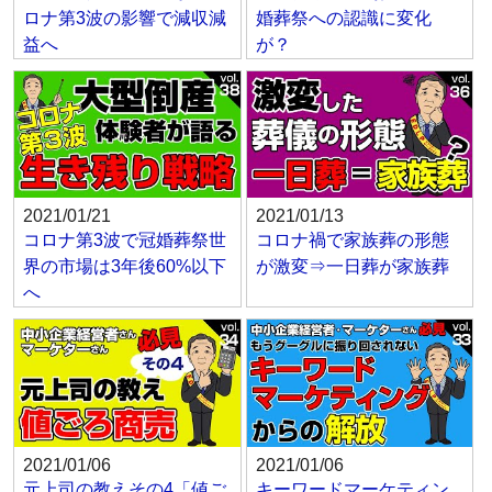
ロナ第3波の影響で減収減
婚葬祭への認識に変化
益へ
が？
2021/01/21
2021/01/13
コロナ第3波で冠婚葬祭世
コロナ禍で家族葬の形態
界の市場は3年後60%以下
が激変⇒一日葬が家族葬
へ
2021/01/06
2021/01/06
元上司の教えその4「値ご
キーワードマーケティン