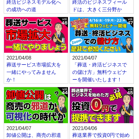
終活ビジネスモデル化へ
終活のビジネスフィール
の成功への道
ドは、大きく三分野か
2021/04/08
2021/04/07
葬送サービス市場拡大を
「葬送・終活ビジネスで
一緒にやってみません
の儲け方」無料ウェビナ
か！
ーを開催いたします！
2021/04/07
2021/04/06
卸値公開は、商売の邪道
葬送業界で投資0円で始め