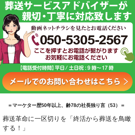
＝マーケター歴50年以上、齢78の社長独り言（53）＝
葬送革命に一区切りを「終活から葬送を鳥瞰
する！」