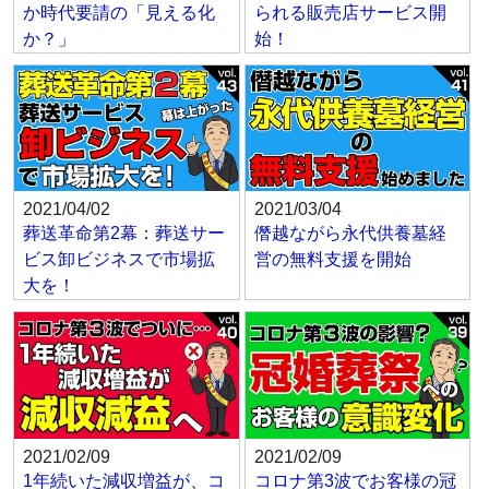
か時代要請の「見える化
られる販売店サービス開
か？」
始！
2021/04/02
2021/03/04
葬送革命第2幕：葬送サー
僭越ながら永代供養墓経
ビス卸ビジネスで市場拡
営の無料支援を開始
大を！
2021/02/09
2021/02/09
1年続いた減収増益が、コ
コロナ第3波でお客様の冠