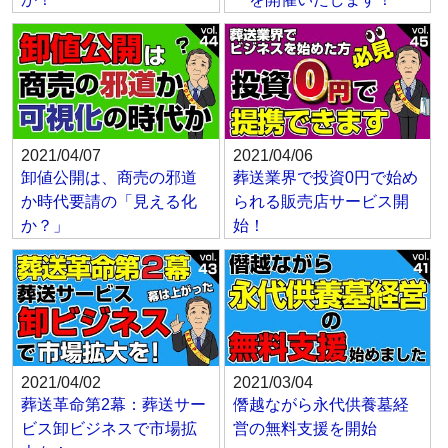
2021/04/07
2021/04/06
卸値公開は、商売の邪道
葬送業界で投資0円で始め
か時代要請の「見える化
られる販売店サービス開
か？」
始！
2021/04/02
2021/03/04
葬送革命第2幕：葬送サー
僭越ながら永代供養墓経
ビス卸ビジネスで市場拡
営の無料支援を開始