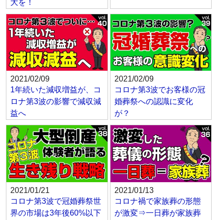
大を！
2021/02/09
2021/02/09
1年続いた減収増益が、コ
コロナ第3波でお客様の冠
ロナ第3波の影響で減収減
婚葬祭への認識に変化
益へ
が？
2021/01/21
2021/01/13
コロナ第3波で冠婚葬祭世
コロナ禍で家族葬の形態
界の市場は3年後60%以下
が激変⇒一日葬が家族葬