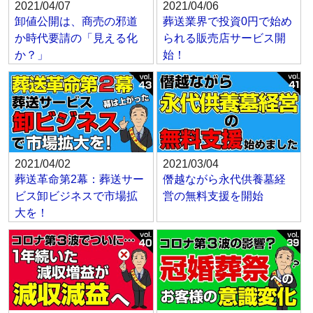
2021/04/07
2021/04/06
卸値公開は、商売の邪道
葬送業界で投資0円で始め
か時代要請の「見える化
られる販売店サービス開
か？」
始！
2021/04/02
2021/03/04
葬送革命第2幕：葬送サー
僭越ながら永代供養墓経
ビス卸ビジネスで市場拡
営の無料支援を開始
大を！