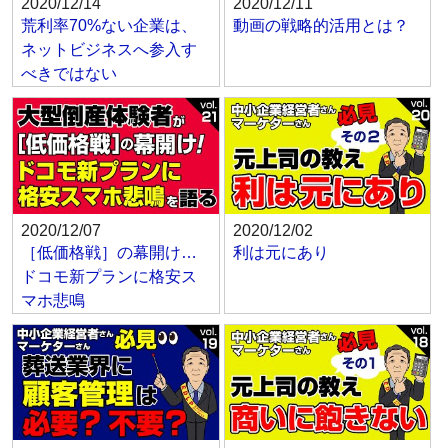
2020/12/14
2020/12/11
荒利率70%ない企業は、
動画の戦略的活用とは？
ネットビジネスへ参入す
べきではない
2020/12/07
2020/12/02
［低価格戦］の幕開け…
利は元にあり
ドコモ新プランに格安ス
マホ悲鳴