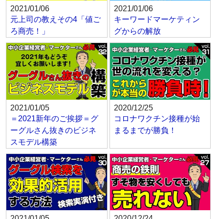
2021/01/06
2021/01/06
元上司の教えその4「値ご
キーワードマーケティン
ろ商売！」
グからの解放
2021/01/05
2020/12/25
＝2021新年のご挨拶＝グ
コロナワクチン接種が始
ーグルさん抜きのビジネ
まるまでが勝負！
スモデル構築
2021/01/05
2020/12/24