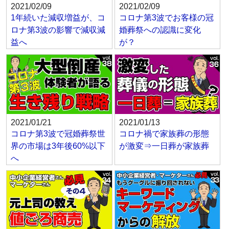
2021/02/09
2021/02/09
1年続いた減収増益が、コ
コロナ第3波でお客様の冠
ロナ第3波の影響で減収減
婚葬祭への認識に変化
益へ
が？
2021/01/21
2021/01/13
コロナ第3波で冠婚葬祭世
コロナ禍で家族葬の形態
界の市場は3年後60%以下
が激変⇒一日葬が家族葬
へ