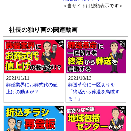
＜当サイトは総額表示です＞
社長の独り言の関連動画
2021/11/11
2021/10/13
葬儀業界にお葬式代の値
葬送革命に一区切りを
上げの動きが？
「終活から葬送を鳥瞰す
る！」