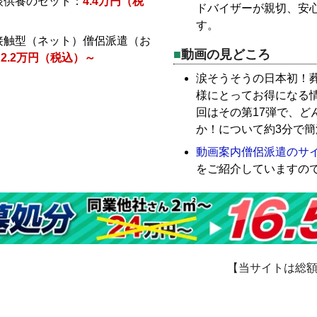
眼供養のセット：
4.4万円（税
ドバイザーが親切、安
す。
接触型（ネット）僧侶派遣（お
動画の見どころ
：
2.2万円（税込）～
涙そうそうの日本初！
様にとってお得になる
回はその第17弾で、ど
か！について約3分で
動画案内僧侶派遣のサ
をご紹介していますの
【当サイトは総