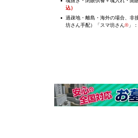
魂抜き・閉眼供養＋魂入れ・開
込）
過疎地・離島・海外の場合、非
坊さん手配）「スマ坊さん
®
」