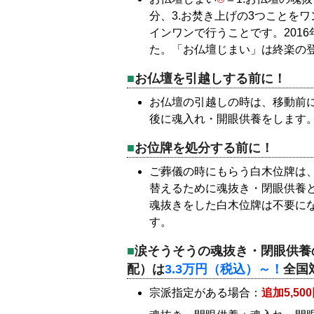
分、3.お焚き上げの3つことを
インワンで行うことです。201
た。「お仏壇じまい」は終楽の
お仏壇を引越しする前に！
お仏壇の引越しの時は、移動前
後に魂入れ・開眼供養をします
お位牌を処分する前に！
ご葬儀の時にもらう白木位牌は
替えるために魂抜き・閉眼供養
魂抜きをした白木位牌は不要に
す。
涙そうそうの魂抜き・閉眼供養
配）は
3.3万円（税込）～！
全国
宗派指定がある場合：
追加5,5