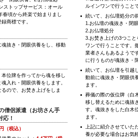
ルインワンで行うこと
ワンストップサービス：オール
6年春頃から終楽で始まりまし
続いて、お仏壇処分の
登録商標です。
1.お仏壇の魂抜き・閉
2.お仏壇処分
3.お焚き上げの3つこ
に魂抜き・閉眼供養をし、移動
ワンで行うことです。
。
業者さんもあるようで
に行うものが魂抜き・
続いて、お仏壇を引越
、本位牌を作ってから魂を移し
動前に魂抜き・閉眼供
と魂入れ・開眼供養をします。
ます。
なるので、お焚き上げをしま
葬儀の際の仮位牌（白
移し替えるために魂抜
す。魂抜きをした白木
の僧侶派遣（お坊さん手
ます。
対応！
上記に紹介させていた
00円（税込）
養が必要な場合はお気