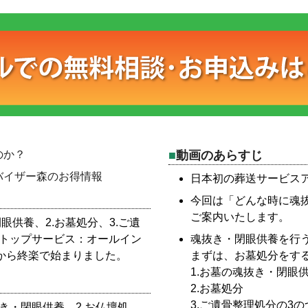
のか？
動画のあらすじ
バイザー森のお得情報
日本初の葬送サービスア
今回は「どんな時に魂
ご案内いたします。
眼供養、2.お墓処分、3.ご遺
ストップサービス：オールイン
魂抜き・閉眼供養を行
秋から終楽で始まりました。
まずは、お墓処分をす
1.お墓の魂抜き・閉眼
2.お墓処分
3.ご遺骨整理処分の3
抜き・閉眼供養、2.お仏壇処