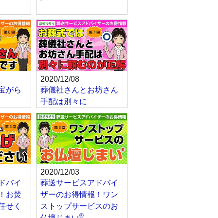
2020/12/08
宝がら
葬儀社さんとお坊さん
手配は別々に
2020/12/03
ドバイ
葬送サービスアドバイ
！お焚
ザーのお得情報！ワン
任せく
ストップサービスのお
®
仏壇じまい