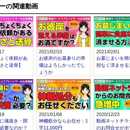
ーの関連動画
17
2021/02/10
2021/02/01
ょく依頼があ
お彼岸のお墓参りの準
お墓じまいを簡
さと送骨】
備はよろしかったでし
担なく済ませる
ょうか
19
2021/01/06
2020/12/23
に魂抜き・閉
神棚処分ならお任せ：1
動画ネットチラ
必要なのか？
宇11,000円
のお問合せがポ