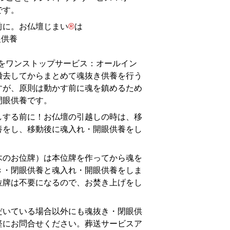
です。
前に。お仏壇じまい
®
は
眼供養
とをワンストップサービス：オールイン
撤去してからまとめて魂抜き供養を行う
すが、原則は動かす前に魂を鎮めるため
閉眼供養です。
しする前に！お仏壇の引越しの時は、移
養をし、移動後に魂入れ・開眼供養をし
木のお位牌）は本位牌を作ってから魂を
き・閉眼供養と魂入れ・開眼供養をしま
位牌は不要になるので、お焚き上げをし
だいている場合以外にも魂抜き・閉眼供
軽にお問合せください。葬送サービスア