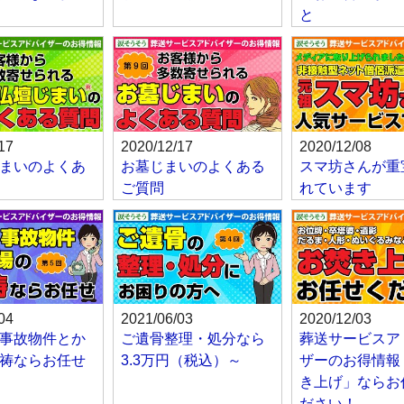
と
17
2020/12/17
2020/12/08
まいのよくあ
お墓じまいのよくある
スマ坊さんが重
ご質問
れています
04
2021/06/03
2020/12/03
事故物件とか
ご遺骨整理・処分なら
葬送サービスア
祷ならお任せ
3.3万円（税込）～
ザーのお得情報
き上げ」ならお
ださい！