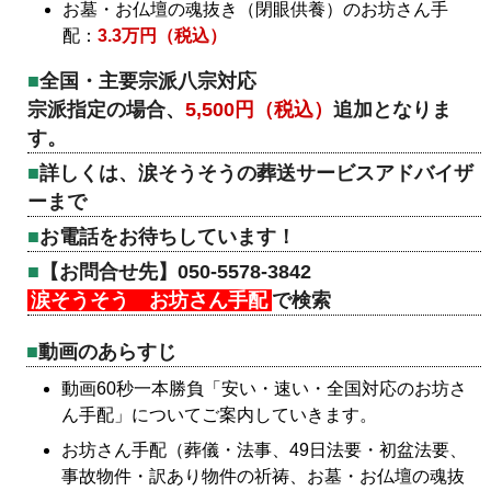
お墓・お仏壇の魂抜き（閉眼供養）のお坊さん手
配：
3.3万円（税込）
全国・主要宗派八宗対応
宗派指定の場合、
5,500円（税込）
追加となりま
す。
詳しくは、涙そうそうの葬送サービスアドバイザ
ーまで
お電話をお待ちしています！
【お問合せ先】050-5578-3842
涙そうそう お坊さん手配
で検索
動画のあらすじ
動画60秒一本勝負「安い・速い・全国対応のお坊さ
ん手配」についてご案内していきます。
お坊さん手配（葬儀・法事、49日法要・初盆法要、
事故物件・訳あり物件の祈祷、お墓・お仏壇の魂抜