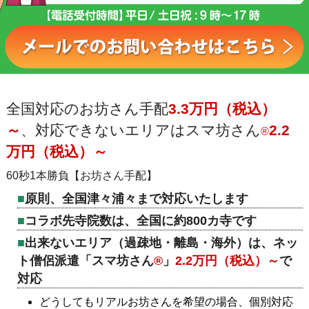
全国対応のお坊さん手配
3.3万円（税込）
～
、対応できないエリアはスマ坊さん
2.2
®
万円（税込）～
60秒1本勝負【お坊さん手配】
原則、全国津々浦々まで対応いたします
コラボ先寺院数は、全国に約800カ寺です
出来ないエリア（過疎地・離島・海外）は、ネッ
ト僧侶派遣「スマ坊さん
®
」
2.2万円（税込）～
で
対応
どうしてもリアルお坊さんを希望の場合、個別対応