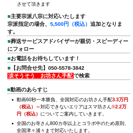
させて頂きます
主要宗派八宗に対応いたします
宗派指定の場合、
5,500円（税込）
追加となりま
す。
葬送サービスアドバイザーが親切・スピーディー
にフォロー
お電話をお待ちしています！
【お問合せ先】050-5578-3842
涙そうそう お坊さん手配
で検索
動画のあらすじ
動画60秒一本勝負、全国対応のお坊さん手配
3.3万円
（税込）～
対応できないエリアはスマ坊さん
®
2.2万
円（税込）
についてご案内していきます。
全国のお寺さん800カ寺以上とコラボ中のため原則、
全国津々浦々まで対応いたします。