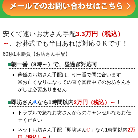
安くて速いお坊さん手配
3.3万円（税込）
～
、お葬式でも半日あれば対応ＯＫです！
60秒1本勝負【お坊さん手配】
朝一番（8時～）で、昼過ぎ対応可
葬儀のお坊さん手配は、朝一番で間に合います
※お亡くなりになっての直ぐ真夜中でのお坊さんさ
がしは必要ありません
即坊さん
®
なら1時間以内
2万円（税込）～
！
トラブルで急なお坊さんからのキャンセルならお任
せください
ネットお坊さん手配「即坊さん
®
」なら1時間以内
2万
円（税込）～
！