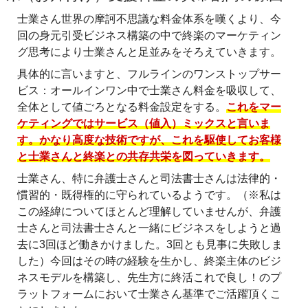
士業さん世界の摩訶不思議な料金体系を嘆くより、今
回の身元引受ビジネス構築の中で終楽のマーケティン
グ思考により士業さんと足並みをそろえていきます。
具体的に言いますと、フルラインのワンストップサー
ビス：オールインワン中で士業さん料金を吸収して、
全体として値ごろとなる料金設定をする。
これをマー
ケティングではサービス（値入）ミックスと言いま
す。かなり高度な技術ですが、これを駆使してお客様
と士業さんと終楽との共存共栄を図っていきます。
士業さん、特に弁護士さんと司法書士さんは法律的・
慣習的・既得権的に守られているようです。（※私は
この経緯についてほとんど理解していませんが、弁護
士さんと司法書士さんと一緒にビジネスをしようと過
去に3回ほど働きかけました。3回とも見事に失敗しま
した）今回はその時の経験を生かし、終楽主体のビジ
ネスモデルを構築し、先生方に終活これで良し！のプ
ラットフォームにおいて士業さん基準でご活躍頂くこ