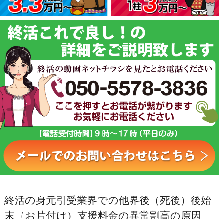
終活の身元引受業界での他界後（死後）後始
末（お片付け）支援料金の異常割高の原因