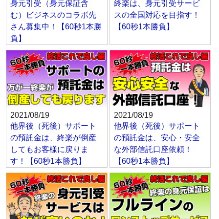
身元引受（身元保証含
終楽は、身元引受サービ
む）ビジネスのコラボ先
スの全国対応を目指す！
さん募集中！【60秒1本勝
【60秒1本勝負】
負】
2021/08/19
2021/08/19
他界後（死後）サポート
他界後（死後）サポート
の預託金は、終楽が倒産
の預託金は、安心・安全
してもお客様に戻りま
な外部信託口座依頼！
す！【60秒1本勝負】
【60秒1本勝負】