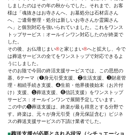
しましたのはその年の秋からでした。それまで、お客
様は「魂抜きはお寺さんへ、お墓処分は石材店さん
へ、ご遺骨整理・処分は新しいお寺さんか霊園さん
へ」と個別対応を強いられていました。これをワンス
トップサービス：オールインワン対応したのが終楽で
した。
その後、お仏壇じまい
®
と家じまい
®
へと拡大し、今で
は葬送サービスの全てをワンストップで対応できるよ
うにしました。
そのお陰で今回の終活支援サービスでは、この思想の
基、6テーマ（❶身元引受支援、❷生活支援、❸財産管
理・相続手続き支援、❹生前・他界後後始末（お片付
け）支援、❺葬送支援、❻信託支援）をワンストップ
サービス：オールインワンで展開予定しています。
この中の❺葬送支援は、終楽が最も得意とする分野で
す。終楽は、元々が身元引受（身元保証含む）ビジネ
スの葬送支援サービスの下請け業者でした。
葬送支援が必要とされる状況（シチュエーショ