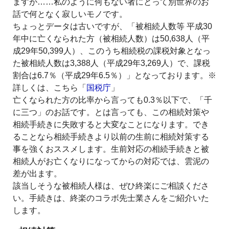
ますが……私のように何もない者にとって別世界のお
話で何となく寂しいモノです。
ちょっとデータは古いですが、「被相続人数等 平成30
年中に亡くなられた方（被相続人数）は50,638人（平
成29年50,399人）、このうち相続税の課税対象となっ
た被相続人数は3,388人（平成29年3,269人）で、課税
割合は6.7％（平成29年6.5％）」となっております。※
詳しくは、こちら「
国税庁
」
亡くなられた方の比率から言っても0.3％以下で、「千
に三つ」のお話です。とは言っても、この相続対策や
相続手続きに失敗すると大変なことになります。でき
ることなら相続手続きより以前の生前に相続対策する
事を強くおススメします。生前対応の相続手続きと被
相続人がお亡くなりになってからの対応では、雲泥の
差が出ます。
該当しそうな被相続人様は、ぜひ終楽にご相談くださ
い。手続きは、終楽のコラボ先士業さんをご紹介いた
します。