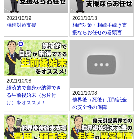
2021/10/19
2021/10/13
相続対策支援
相続対策・相続手続き支
援ならお任せの巻頭言
2021/10/08
経済的で自身が納得でき
2021/10/08
る生前後始末（お片付
他界後（死後）用預託金
け）をオススメ！
の安全性の保障