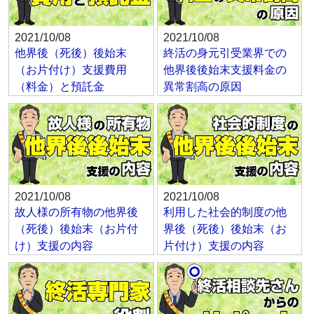
2021/10/08
2021/10/08
他界後（死後）後始末
終活の身元引受業界での
（お片付け）支援費用
他界後後始末支援料金の
（料金）と預託金
異常割高の原因
2021/10/08
2021/10/08
故人様の所有物の他界後
利用した社会的制度の他
（死後）後始末（お片付
界後（死後）後始末（お
け）支援の内容
片付け）支援の内容