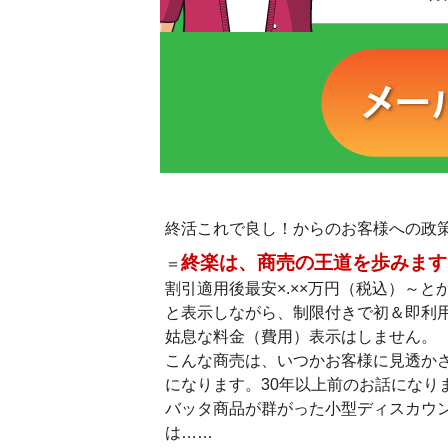
終活これで良し！からのお客様への政
終楽は、商売の王道を歩みます
＝
割引適用後最安×.××万円（税込）～と
と表示しながら、制限付きで初＆即利
姑息な料金（費用）表示はしません。
こんな商売は、いつかお客様に見透か
になります。30年以上前のお話になり
バッタ商品が群がった小型ディスカウ
は……