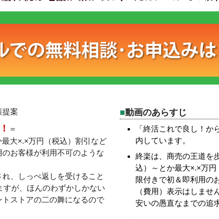
策提案
動画のあらすじ
！
＝
「終活これで良し！か
内しています。
か最大×.×万円（税込）割引など
用のお客様が利用不可のような
終楽は、商売の王道を歩
込）～とか最大×.×万
され、しっぺ返しを受けること
限付きで初＆即利用の
ますが、ほんのわずかしかない
（費用）表示はしませ
ントストアの二の舞になるので
安いの愚直なまでの追