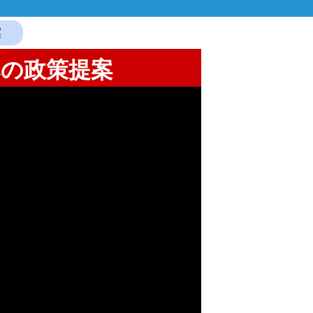
案
への政策提案