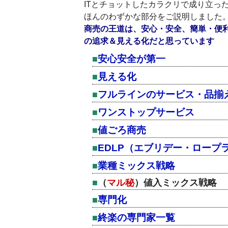
ITとチョットしたカラクリで成り立っ
ほんのわずかな部分をご説明しました
商売の王道は、安心・安全、簡単・便
の追求＆見える化だと思っています
安心安全が第一
見える化
フルラインのサービス・品揃
ワンストップサービス
値ごろ商売
EDLP（エブリデー・ロープ
業種ミックス戦略
（
マル秘
）値入ミックス戦略
専門化
終楽の専門家一覧