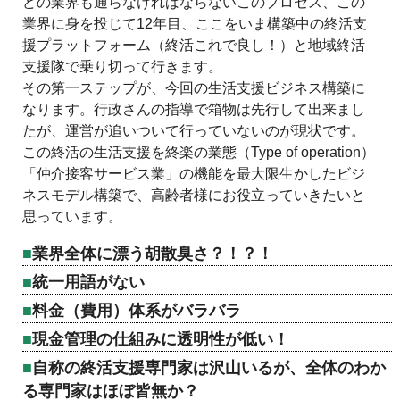
どの業界も通らなければならないこのプロセス、この
業界に身を投じて12年目、ここをいま構築中の終活支
援プラットフォーム（終活これで良し！）と地域終活
支援隊で乗り切って行きます。
その第一ステップが、今回の生活支援ビジネス構築に
なります。行政さんの指導で箱物は先行して出来まし
たが、運営が追いついて行っていないのが現状です。
この終活の生活支援を終楽の業態（Type of operation）
「仲介接客サービス業」の機能を最大限生かしたビジ
ネスモデル構築で、高齢者様にお役立っていきたいと
思っています。
業界全体に漂う胡散臭さ？！？！
統一用語がない
料金（費用）体系がバラバラ
現金管理の仕組みに透明性が低い！
自称の終活支援専門家は沢山いるが、全体のわか
る専門家はほぼ皆無か？