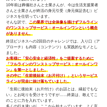
10年前は葬儀社さんと士業さんが、今は生活支援業者
さんと士業さんが終活の身元引受（身元保証含む）ビ
ジネスを仕切っています。
そんな訳で、
この業界では全体像を描けずフルライン
のワンストップサービス：オールインワンという概念
がありません。
終活ビジネスへの2回目のチャレンジでは、入り口（ア
プローチ）も内容（コンテンツ）も実践的なモノとし
ました。
お客様に「安心安全と経済性」をご提案するために
「フルラインのワンストップサービス：オールインワ
ン」を第一としました。
その中に「生前後始末（お片付け）」というサービス
ラインが完全に抜け落ちていました。
「生前に後始末（お片付け）のお話とは、縁起でもな
い」とお叱りを受けそうですが……終楽は、敢えてこ
のことに力を入れています。
多くの行き違いが、ここから始まっています。よく言