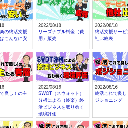
18
2022/08/18
2022/08/18
楽の終活支援
リーズナブル料金（費
終活支援サービ
はこんなに安
用）販売
社比較表
16
2022/08/16
2022/08/16
で良し！の主
SWOT（スウォット）
終活これで良し
分析による（終楽）終
ジショニング
活ビジネスを取り巻く
環境評価