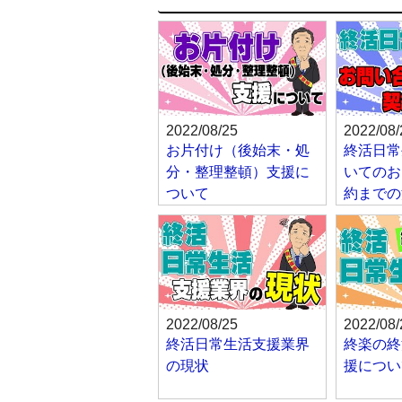
2022/08/25
2022/08/
お片付け（後始末・処
終活日常
分・整理整頓）支援に
いてのお
ついて
約までの
2022/08/25
2022/08/
終活日常生活支援業界
終楽の終
の現状
援につい