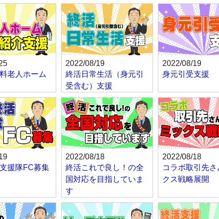
25
2022/08/19
2022/08/19
料老人ホーム
終活日常生活（身元引
身元引受支援
受含む）支援
19
2022/08/18
2022/08/18
支援隊FC募集
終活これで良し！の全
コラボ取引先さ
国対応を目指していま
クス戦略展開
す