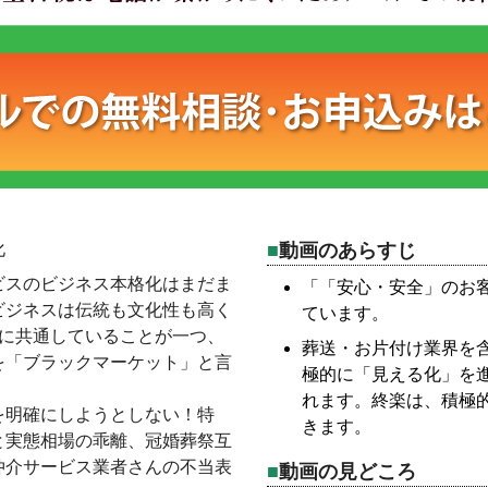
化
動画のあらすじ
ビスのビジネス本格化はまだま
「「安心・安全」のお
ビジネスは伝統も文化性も高く
ています。
スに共通していることが一つ、
葬送・お片付け業界を
を「ブラックマーケット」と言
極的に「見える化」を
れます。終楽は、積極
を明確にしようとしない！特
きます。
と実態相場の乖離、冠婚葬祭互
仲介サービス業者さんの不当表
動画の見どころ