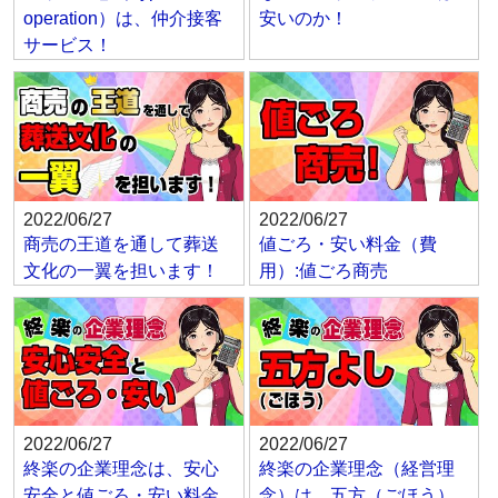
operation）は、仲介接客
安いのか！
サービス！
2022/06/27
2022/06/27
商売の王道を通して葬送
値ごろ・安い料金（費
文化の一翼を担います！
用）:値ごろ商売
2022/06/27
2022/06/27
終楽の企業理念は、安心
終楽の企業理念（経営理
安全と値ごろ・安い料金
念）は、五方（ごほう）