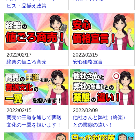
ビス・品揃え政策
2022/02/17
2022/02/15
終楽の値ごろ商売
安心価格宣言
2022/02/15
2022/02/09
商売の王道を通して葬送
他社さんと弊社（終楽）
文化の一翼を担います！
との業態の違い！