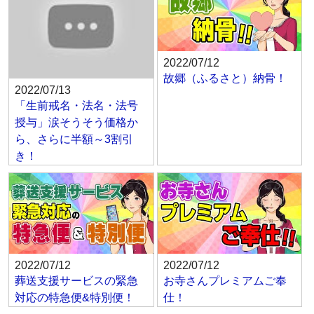
2022/07/12
故郷（ふるさと）納骨！
2022/07/13
「生前戒名・法名・法号
授与」涙そうそう価格か
ら、さらに半額～3割引
き！
2022/07/12
2022/07/12
葬送支援サービスの緊急
お寺さんプレミアムご奉
対応の特急便&特別便！
仕！