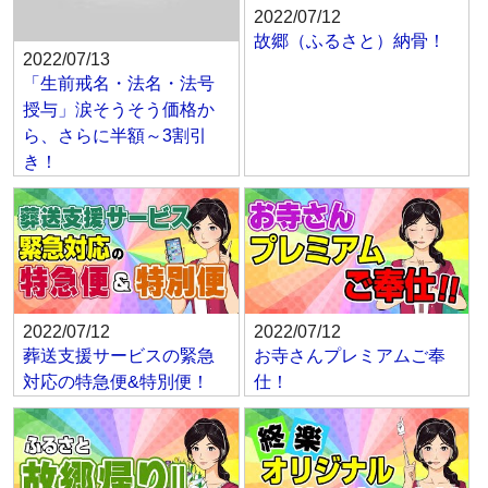
2022/07/12
故郷（ふるさと）納骨！
2022/07/13
「生前戒名・法名・法号
授与」涙そうそう価格か
ら、さらに半額～3割引
き！
2022/07/12
2022/07/12
葬送支援サービスの緊急
お寺さんプレミアムご奉
対応の特急便&特別便！
仕！