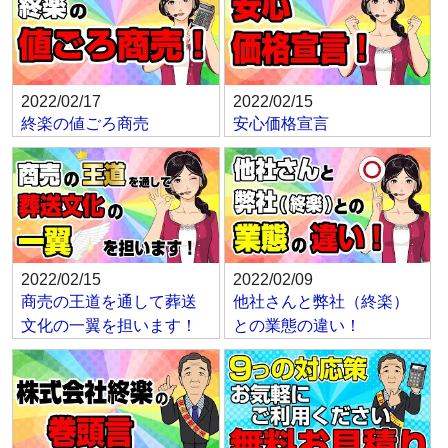
2022/02/17
2022/02/15
終楽の値ごろ商売
安心価格宣言
2022/02/15
2022/02/09
商売の王道を通して葬送
他社さんと弊社（終楽）
文化の一翼を担います！
との業態の違い！