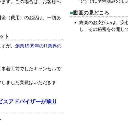
ですでに準備済みのモ
います。この場合は、お客様へ
動画の見どころ
料金（費用）のお話は、一切あ
終楽のお支払いは、安
し！その秘密を公開し
ット
ますが、
創業1999年のIT業界の
工事着工前でしたキャンセルで
生しました実費はいただきま
ビスアドバイザーが承り
ー