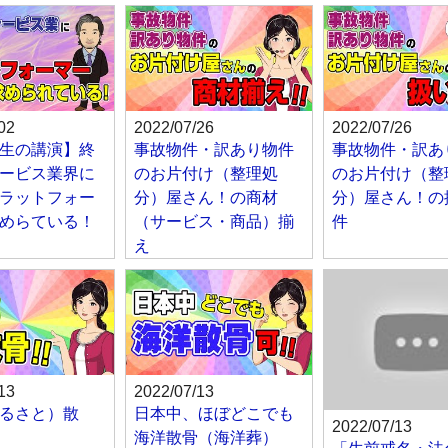
02
2022/07/26
2022/07/26
生の講演】終
事故物件・訳あり物件
事故物件・訳あ
ービス業界に
のお片付け（整理処
のお片付け（整
ラットフォー
分）屋さん！の商材
分）屋さん！の
めらている！
（サービス・商品）揃
件
え
13
2022/07/13
るさと）散
日本中、ほぼどこでも
2022/07/13
海洋散骨（海洋葬）