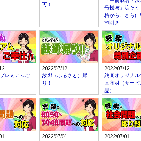
「生前戒名・法
可！
号授与」涙そう
格から、さらに
割引き！
12
2022/07/12
2022/07/12
プレミアムご
故郷（ふるさと）帰
終楽オリジナル
り！
画商材（サービ
品）
01
2022/07/01
2022/07/01