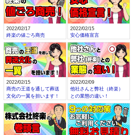
2022/02/17
2022/02/15
終楽の値ごろ商売
安心価格宣言
2022/02/15
2022/02/09
商売の王道を通して葬送
他社さんと弊社（終楽）
文化の一翼を担います！
との業態の違い！