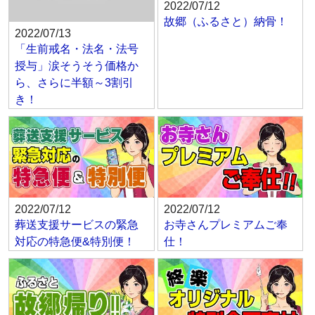
2022/07/12
故郷（ふるさと）納骨！
2022/07/13
「生前戒名・法名・法号
授与」涙そうそう価格か
ら、さらに半額～3割引
き！
2022/07/12
2022/07/12
葬送支援サービスの緊急
お寺さんプレミアムご奉
対応の特急便&特別便！
仕！