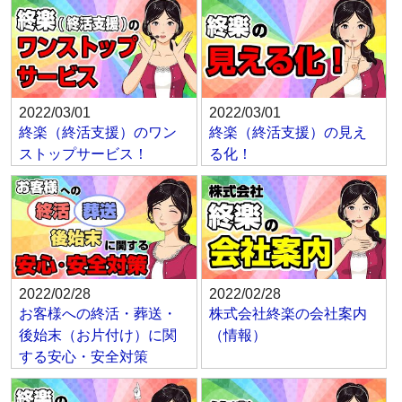
2022/03/01
2022/03/01
終楽（終活支援）のワン
終楽（終活支援）の見え
ストップサービス！
る化！
2022/02/28
2022/02/28
お客様への終活・葬送・
株式会社終楽の会社案内
後始末（お片付け）に関
（情報）
する安心・安全対策