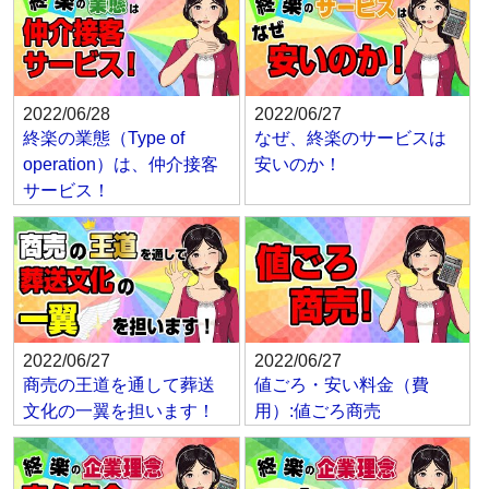
2022/06/28
2022/06/27
終楽の業態（Type of
なぜ、終楽のサービスは
operation）は、仲介接客
安いのか！
サービス！
2022/06/27
2022/06/27
商売の王道を通して葬送
値ごろ・安い料金（費
文化の一翼を担います！
用）:値ごろ商売