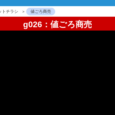
ットチラシ
値ごろ商売
g026：値ごろ商売