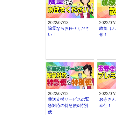
2022/07/13
2022/07/
除霊ならお任せくださ
故郷（ふ
い！
骨！
2022/07/12
2022/07/
葬送支援サービスの緊
お寺さん
急対応の特急便&特別
奉仕！
便！