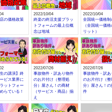
04
2022/10/04
2022/10/04
店の価格政策
終楽の終活支援プラッ
全国統一価格制
トフォームの最上位概
（全国統一価格
念は地域
リット）
02
2022/07/26
2022/07/26
生の講演】終
事故物件・訳あり物件
事故物件・訳あ
ービス業界に
のお片付け（整理処
のお片付け（整
ラットフォー
分）屋さん！の商材
分）屋さん！の
めらている！
（サービス・商品）揃
件
え