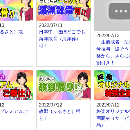
13
2022/07/13
るさと）散
日本中、ほぼどこでも
2022/07/13
海洋散骨（海洋葬）
「生前戒名・法
可！
号授与」涙そう
格から、さらに
割引き！
12
2022/07/12
2022/07/12
プレミアムご
故郷（ふるさと）帰
終楽オリジナル
り！
画商材（サービ
品）