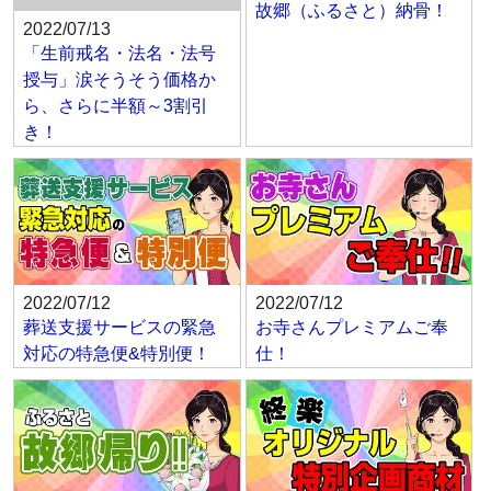
故郷（ふるさと）納骨！
2022/07/13
「生前戒名・法名・法号
授与」涙そうそう価格か
ら、さらに半額～3割引
き！
2022/07/12
2022/07/12
葬送支援サービスの緊急
お寺さんプレミアムご奉
対応の特急便&特別便！
仕！