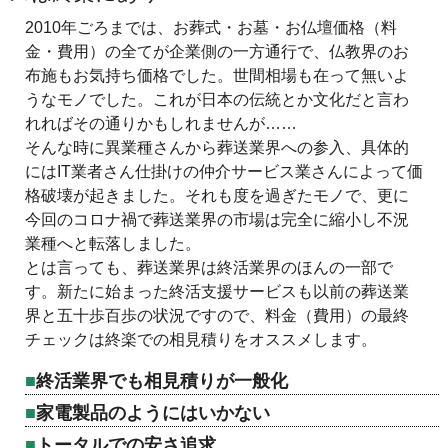
2010年ごろまでは、お葬式・お墓・お仏壇価格（料
金・費用）の全てが企業側の一方通行で、仏教界のお
布施もお気持ち価格でした。世間相場も在って無いよ
うなモノでした。これが日本の伝統とか文化だと言わ
れればその通りかもしれませんが……
そんな時に異業種さんから葬送業界への参入、具体的
にはIT業者さん仕掛けの仲介サービス業さんによって価
格破壊が起きました。それも度を過ぎたモノで、更に
今回のコロナ禍で葬送業界の市場は完全に縮小し不況
業種へと転落しました。
とは言っても、葬送業界は終活業界のほんの一部で
す。新たに始まった終活支援サービスも以前の葬送業
界と五十歩百歩の状況ですので、料金（費用）の最終
チェックは終楽での相見積りをオススメします。
終活業界でも相見積りが一般化
家電製品のようにはいかない
トータルでの安さ追求