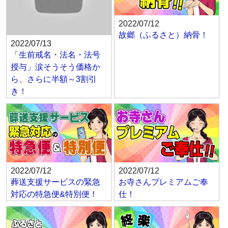
2022/07/12
故郷（ふるさと）納骨！
2022/07/13
「生前戒名・法名・法号
授与」涙そうそう価格か
ら、さらに半額～3割引
き！
2022/07/12
2022/07/12
葬送支援サービスの緊急
お寺さんプレミアムご奉
対応の特急便&特別便！
仕！