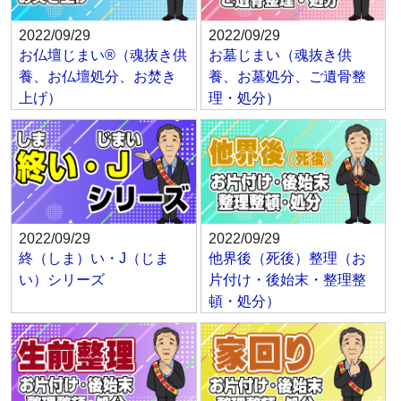
2022/09/29
2022/09/29
お仏壇じまい®（魂抜き供
お墓じまい（魂抜き供
養、お仏壇処分、お焚き
養、お墓処分、ご遺骨整
上げ）
理・処分）
2022/09/29
2022/09/29
終（しま）い・J（じま
他界後（死後）整理（お
い）シリーズ
片付け・後始末・整理整
頓・処分）