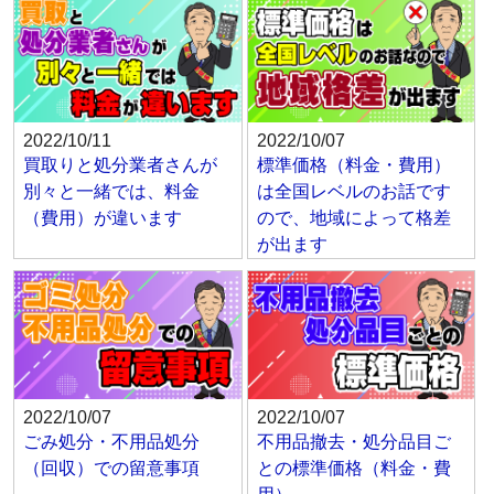
2022/10/11
2022/10/07
買取りと処分業者さんが
標準価格（料金・費用）
別々と一緒では、料金
は全国レベルのお話です
（費用）が違います
ので、地域によって格差
が出ます
2022/10/07
2022/10/07
ごみ処分・不用品処分
不用品撤去・処分品目ご
（回収）での留意事項
との標準価格（料金・費