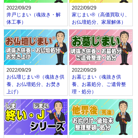
2022/09/29
2022/09/29
井戸じまい（魂抜き・解
家じまい®（高価買取り、
体工事）
お仏壇処分、家屋解体）
2022/09/29
2022/09/29
お仏壇じまい®（魂抜き供
お墓じまい（魂抜き供
養、お仏壇処分、お焚き
養、お墓処分、ご遺骨整
上げ）
理・処分）