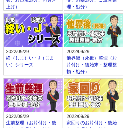
上げ）
理・処分）
2022/09/29
2022/09/29
終（しま）い・J（じま
他界後（死後）整理（お
い）シリーズ
片付け・後始末・整理整
頓・処分）
2022/09/29
2022/09/29
生前整理（お片付け・後
家回りのお片付け・後始