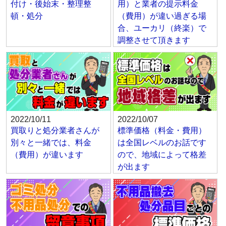
付け・後始末・整理整
用）と業者の提示料金
頓・処分
（費用）が違い過ぎる場
合、ユーカリ（終楽）で
調整させて頂きます
2022/10/11
2022/10/07
買取りと処分業者さんが
標準価格（料金・費用）
別々と一緒では、料金
は全国レベルのお話です
（費用）が違います
ので、地域によって格差
が出ます