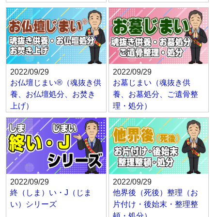
2022/09/29
2022/09/29
お仏壇じまい®（魂抜き供
お墓じまい（魂抜き供
養、お仏壇処分、お焚き
養、お墓処分、ご遺骨整
上げ）
理・処分）
2022/09/29
2022/09/29
終（しま）い・J（じま
他界後（死後）整理（お
い）シリーズ
片付け・後始末・整理整
頓・処分）