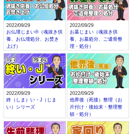
2022/09/29
2022/09/29
お仏壇じまい®（魂抜き供
お墓じまい（魂抜き供
養、お仏壇処分、お焚き
養、お墓処分、ご遺骨整
上げ）
理・処分）
2022/09/29
2022/09/29
終（しま）い・J（じま
他界後（死後）整理（お
い）シリーズ
片付け・後始末・整理整
頓・処分）