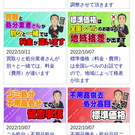
調整させて頂きます
2022/10/11
2022/10/07
買取りと処分業者さんが
標準価格（料金・費用）
別々と一緒では、料金
は全国レベルのお話です
（費用）が違います
ので、地域によって格差
が出ます
2022/10/07
2022/10/07
ごみ処分・不用品処分
不用品撤去・処分品目ご